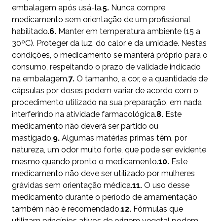
embalagem após usá-la.
5.
Nunca compre
medicamento sem orientação de um profissional
habilitado.
6.
Manter em temperatura ambiente (15 a
30ºC). Proteger da luz, do calor e da umidade. Nestas
condições, o medicamento se manterá próprio para o
consumo, respeitando o prazo de validade indicado
na embalagem.
7.
O tamanho, a cor, e a quantidade de
cápsulas por doses podem variar de acordo com o
procedimento utilizado na sua preparação, em nada
interferindo na atividade farmacológica.
8.
Este
medicamento não deverá ser partido ou
mastigado.
9.
Algumas matérias primas têm, por
natureza, um odor muito forte, que pode ser evidente
mesmo quando pronto o medicamento.
10.
Este
medicamento não deve ser utilizado por mulheres
grávidas sem orientação médica.
11.
O uso desse
medicamento durante o período de amamentação
também não é recomendado.
12.
Fórmulas que
utilizam princípios ativos de origem vegetal podem