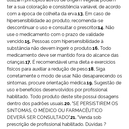
ter a sua coloração e consistência variável, de acordo
com a época de colheita da erva.
13.
Em caso de
hipersensibilidade ao produto, recomenda-se
descontinuar o uso e consultar o prescritor.
14.
Não
use o medicamento com o prazo de validade
vencido.
15.
Pessoas com hipersensibilidade à
substância não devem ingerir o produto.
16.
Todo
medicamento deve ser mantido fora do alcance das
crianças.
17.
É recomendável uma dieta e exercícios
físicos para auxiliar a redução de peso.
18.
Siga
corretamente o modo de usar. Não desaparecendo os
sintomas, procure orientação médica.
19.
Sugestão de
uso e benefícios desenvolvidos por profissional
habilitado. Todo produto deste site possui dosagens
dentro dos padrões usuais.
20.
"SE PERSISTIREM OS
SINTOMAS, O MÉDICO OU FARMACÊUTICO
DEVERÁ SER CONSULTADO".
21.
"Venda sob
prescrição de profissional habilitado. Dúvidas ?