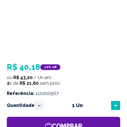
R$
40
,
18
10%
off
ou
R$
43
,
20
/
Un
em
2
x de
R$
21
,
60
sem juros
Referência
:
110200567
－
＋
Quantidade
COMPRAR