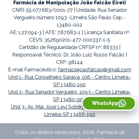
Farmácia de Manipulação João Falcão Eireli
CNPJ: 55.077.683/0001-77 | Unidade: Rua Senador
Vergueiro número 1093 -Limeira São Paulo Cep -
13480-002
AE: 1.27.094-3 | AFE: 7.87.683-1 | Licença Sanitária nº
CEVS: 352690201-477-000337-1-5
Certidão de Regularidade CRFSP nº: 86333 |
Responsavel Técnico: Dr. João Luiz Russo Falcão |
CRF: 98144
E-mail Farmacêutico:
farmaciajoaofalcao@gmail.com
Und 1- Rua Conselheiro Saraiva, 106 - Centro Limeira-
SP 13480-190
Und 2- Rua Senador Vergueiro, 1093 - Centro Limeira-
SP 13480-002
WhatsApp
Und 3- Av. Maj. José Levi Sobrinho, 1738 - Boa Vista
Limeira-SP 13486-190
Todos os direitos reservados. 2026. Farmácia de