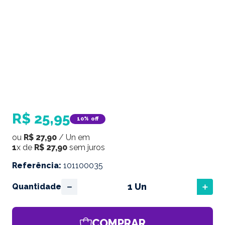
R$
25
,
95
10%
off
ou
R$
27
,
90
/
Un
em
1
x de
R$
27
,
90
sem juros
Referência
:
101100035
－
＋
Quantidade
COMPRAR