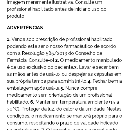
Imagem meramente ilustrativa. Consulte um
profissional habilitado antes de iniciar o uso do
produto
ADVERTÊNCIAS:
1.
Venda sob prescrição de profissional habilitado,
podendo este ser o nosso farmacêutico de acordo
com a Resolução 585/2013 do Conselho de
Farmácia. Consulte-o!
2.
O medicamento manipulado
é de uso exclusivo do paciente.
3.
Lavar e secar bem
as mãos antes de usá-lo, ou despejar as cápsulas em
sua própria tampa para administrá-lo.
4.
Fechar bem a
embalagem após usá-la.
5.
Nunca compre
medicamento sem orientação de um profissional
habilitado.
6.
Manter em temperatura ambiente (15 a
30ºC). Proteger da luz, do calor e da umidade. Nestas
condições, o medicamento se manterá próprio para o
consumo, respeitando o prazo de validade indicado
na embalagem.
7.
O tamanho, a cor, e a quantidade