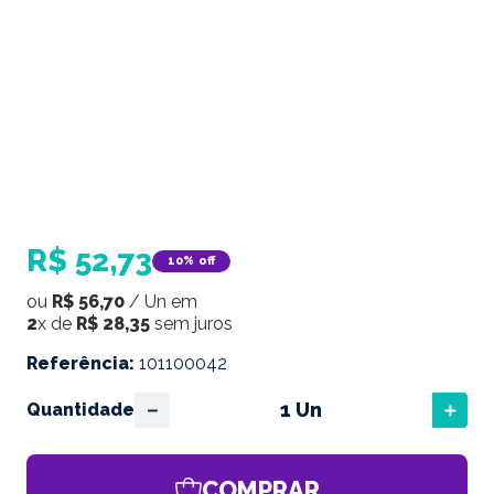
R$
52
,
73
10%
off
ou
R$
56
,
70
/
Un
em
2
x de
R$
28
,
35
sem juros
Referência
:
101100042
－
＋
Quantidade
COMPRAR