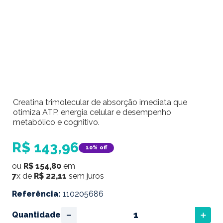
Creatina trimolecular de absorção imediata que
otimiza ATP, energia celular e desempenho
metabólico e cognitivo.
R$
143
,
96
10%
off
ou
R$
154
,
80
em
7
x de
R$
22
,
11
sem juros
Referência
:
110205686
－
＋
Quantidade