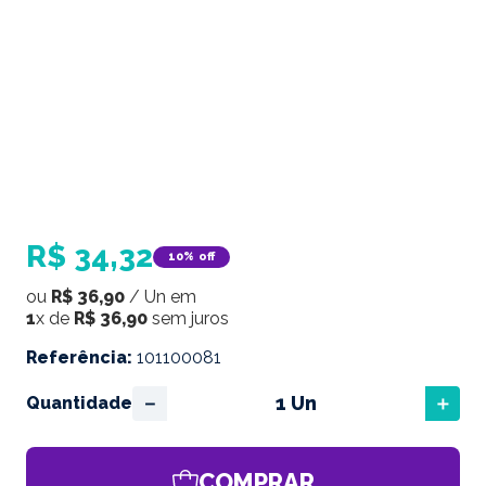
R$
34
,
32
10%
off
ou
R$
36
,
90
/
Un
em
1
x de
R$
36
,
90
sem juros
Referência
:
101100081
－
＋
Quantidade
COMPRAR