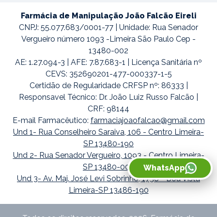
Farmácia de Manipulação João Falcão Eireli
CNPJ: 55.077.683/0001-77 | Unidade: Rua Senador
Vergueiro número 1093 -Limeira São Paulo Cep -
13480-002
AE: 1.27.094-3 | AFE: 7.87.683-1 | Licença Sanitária nº
CEVS: 352690201-477-000337-1-5
Certidão de Regularidade CRFSP nº: 86333 |
Responsavel Técnico: Dr. João Luiz Russo Falcão |
CRF: 98144
E-mail Farmacêutico:
farmaciajoaofalcao@gmail.com
Und 1- Rua Conselheiro Saraiva, 106 - Centro Limeira-
SP 13480-190
Und 2- Rua Senador Vergueiro, 1093 - Centro Limeira-
SP 13480-002
WhatsApp
Und 3- Av. Maj. José Levi Sobrinho, 1738 - Boa Vista
Limeira-SP 13486-190