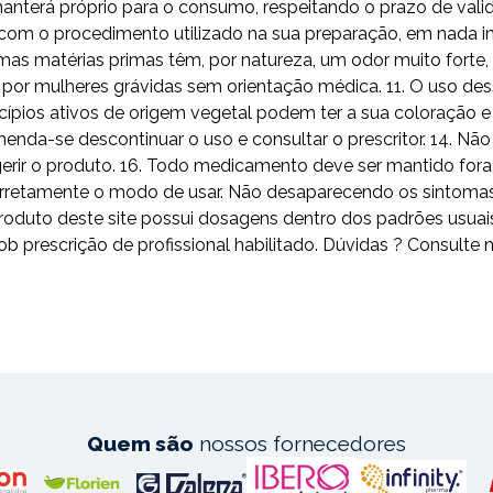
nterá próprio para o consumo, respeitando o prazo de valid
om o procedimento utilizado na sua preparação, em nada inte
mas matérias primas têm, por natureza, um odor muito fort
o por mulheres grávidas sem orientação médica. 11. O uso 
ípios ativos de origem vegetal podem ter a sua coloração e 
omenda-se descontinuar o uso e consultar o prescritor. 14. N
erir o produto. 16. Todo medicamento deve ser mantido fora 
a corretamente o modo de usar. Não desaparecendo os sintoma
do produto deste site possui dosagens dentro dos padrões 
scrição de profissional habilitado. Dúvidas ? Consulte n
Quem são
nossos fornecedores