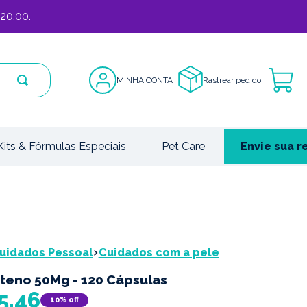
20,00.
MINHA CONTA
Rastrear pedido
Kits & Fórmulas Especiais
Pet Care
Envie sua r
uidados Pessoal
Cuidados com a pele
teno 50Mg - 120 Cápsulas
5
,
46
10%
off