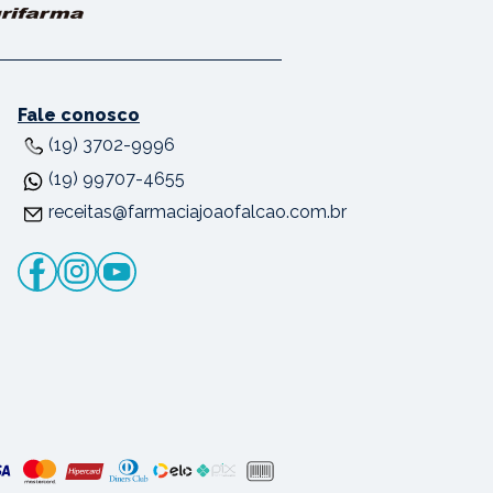
Fale conosco
(19) 3702-9996
(19) 99707-4655
receitas@farmaciajoaofalcao.com.br