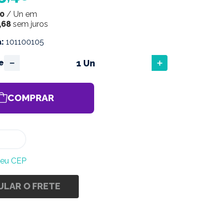
0
/
Un
em
,
68
sem juros
a
:
101100105
－
＋
e
COMPRAR
meu CEP
ULAR O FRETE