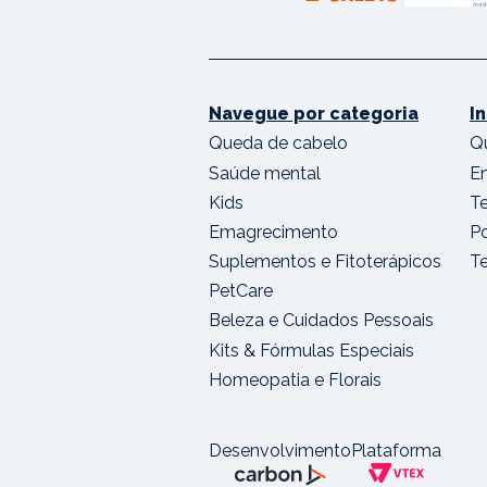
Navegue por categoria
I
Queda de cabelo
Q
Saúde mental
E
Kids
T
Emagrecimento
Po
Suplementos e Fitoterápicos
T
PetCare
Beleza e Cuidados Pessoais
Kits & Fórmulas Especiais
Homeopatia e Florais
Desenvolvimento
Plataforma