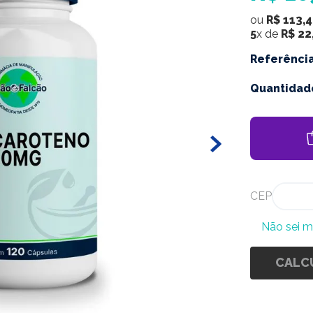
ou
R$
113
,
4
5
x de
R$
22
Referênci
Quantidad
CEP
Não sei 
CALC