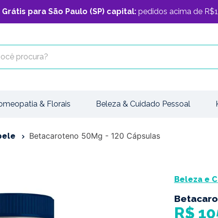
 Grátis para São Paulo (SP) capital:
pedidos acima de R$1
cê procura?
omeopatia & Florais
Beleza & Cuidado Pessoal
Betacaroteno 50Mg - 120 Cápsulas
pele
Beleza e C
Betacaro
R$
10