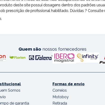
odo produto deste site possui dosagens dentro dos padrões 
escrição de profissional habilitado. Dúvidas ? Consulte 
o.
Quem são
nossos fornecedores
nstitucional
Formas de envio
uem Somos
Correios
nvio
Motoboy
empo de garantia
Retirada