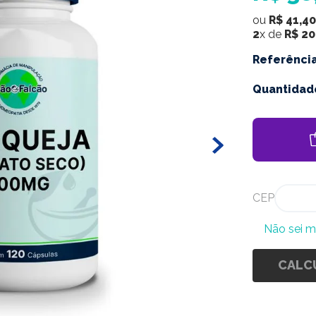
ou
R$
41
,
40
2
x de
R$
20
Referênci
Quantidad
CEP
Não sei 
CALC