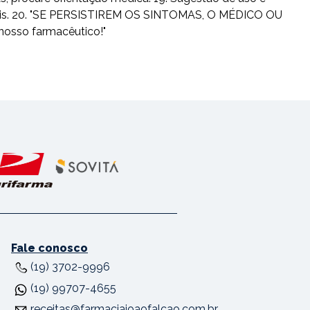
usuais. 20. "SE PERSISTIREM OS SINTOMAS, O MÉDICO OU
nosso farmacêutico!"
Fale conosco
(19) 3702-9996
(19) 99707-4655
receitas@farmaciajoaofalcao.com.br