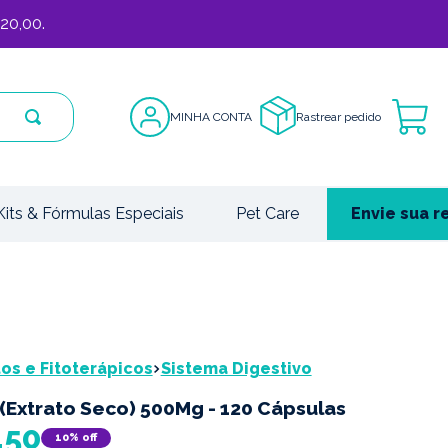
20,00.
MINHA CONTA
Rastrear pedido
Kits & Fórmulas Especiais
Pet Care
Envie sua r
s e Fitoterápicos
Sistema Digestivo
(Extrato Seco) 500Mg - 120 Cápsulas
,
50
10%
off