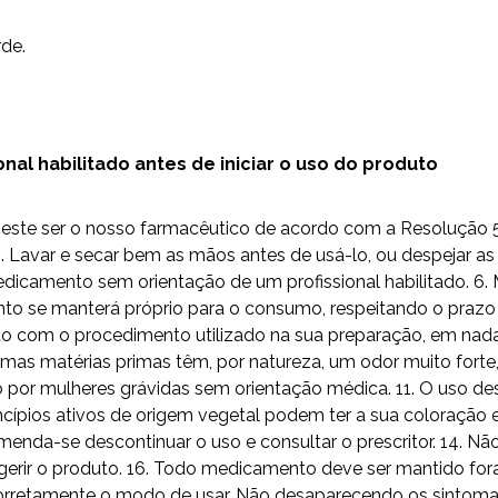
rde.
al habilitado antes de iniciar o uso do produto
do este ser o nosso farmacêutico de acordo com a Resolução
Lavar e secar bem as mãos antes de usá-lo, ou despejar as 
camento sem orientação de um profissional habilitado. 6. 
to se manterá próprio para o consumo, respeitando o prazo 
 com o procedimento utilizado na sua preparação, em nada i
umas matérias primas têm, por natureza, um odor muito fort
o por mulheres grávidas sem orientação médica. 11. O uso
ípios ativos de origem vegetal podem ter a sua coloração e
omenda-se descontinuar o uso e consultar o prescritor. 14. 
erir o produto. 16. Todo medicamento deve ser mantido fora
ga corretamente o modo de usar. Não desaparecendo os sintom