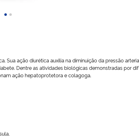
ca. Sua ação diurética auxilia na diminuição da pressão arte
diabete. Dentre as atividades biológicas demonstradas por di
cionam ação hepatoprotetora e colagoga.
sula.