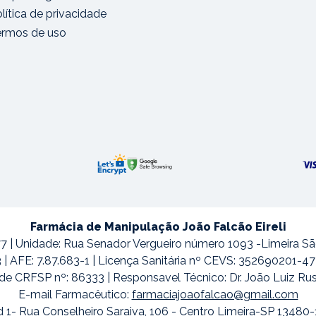
lítica de privacidade
ermos de uso
Farmácia de Manipulação João Falcão Eireli
7 | Unidade: Rua Senador Vergueiro número 1093 -Limeira S
3 | AFE: 7.87.683-1 | Licença Sanitária nº CEVS: 352690201-
de CRFSP nº: 86333 | Responsavel Técnico: Dr. João Luiz Ru
E-mail Farmacêutico:
farmaciajoaofalcao@gmail.com
 1- Rua Conselheiro Saraiva, 106 - Centro Limeira-SP 13480