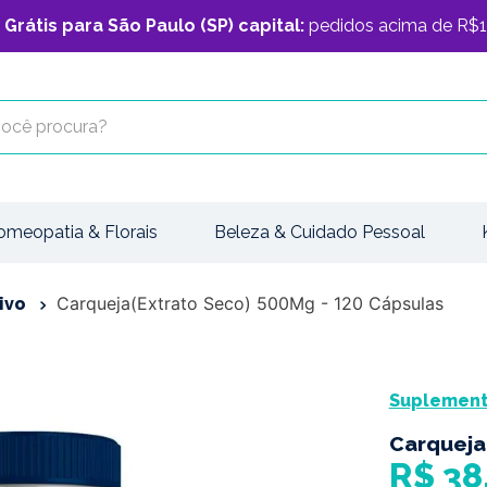
 Grátis para São Paulo (SP) capital:
pedidos acima de R$1
cê procura?
omeopatia & Florais
Beleza & Cuidado Pessoal
Carqueja(Extrato Seco) 500Mg - 120 Cápsulas
ivo
Suplemento
Carqueja
R$
38