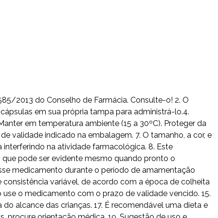
 585/2013 do Conselho de Farmácia. Consulte-o! 2. O
cápsulas em sua própria tampa para administrá-lo.4.
Manter em temperatura ambiente (15 a 30ºC). Proteger da
de validade indicado na embalagem. 7. O tamanho, a cor, e
nterferindo na atividade farmacológica. 8. Este
e, que pode ser evidente mesmo quando pronto o
 desse medicamento durante o período de amamentação
 consistência variável, de acordo com a época de colheita
Não use o medicamento com o prazo de validade vencido. 15.
 do alcance das crianças. 17. É recomendável uma dieta e
as, procure orientação médica. 19. Sugestão de uso e