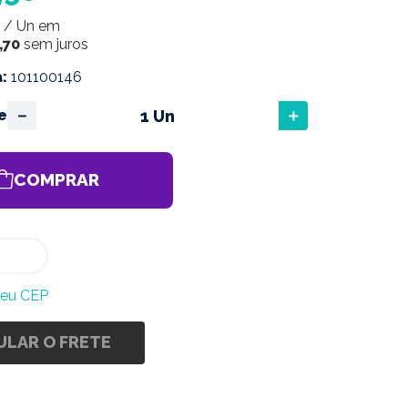
/
Un
em
,
70
sem juros
a
:
101100146
－
＋
e
COMPRAR
meu CEP
ULAR O FRETE