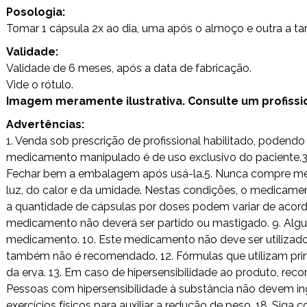
Posologia:
Tomar 1 cápsula 2x ao dia, uma após o almoço e outra a ta
Validade:
Validade de 6 meses, após a data de fabricação.
Vide o rótulo.
Imagem meramente ilustrativa. Consulte um profission
Advertências:
1. Venda sob prescrição de profissional habilitado, poden
medicamento manipulado é de uso exclusivo do paciente.3. 
Fechar bem a embalagem após usá-la.5. Nunca compre medi
luz, do calor e da umidade. Nestas condições, o medicamen
a quantidade de cápsulas por doses podem variar de acordo
medicamento não deverá ser partido ou mastigado. 9. Alg
medicamento. 10. Este medicamento não deve ser utilizad
também não é recomendado. 12. Fórmulas que utilizam princ
da erva. 13. Em caso de hipersensibilidade ao produto, rec
Pessoas com hipersensibilidade à substância não devem ing
exercícios físicos para auxiliar a redução de peso. 18. Si