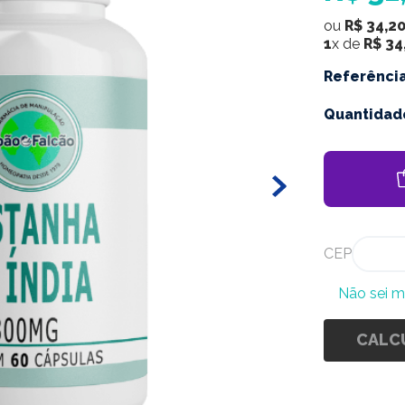
ou
R$
34
,
2
1
x de
R$
34
Referênci
Quantidad
CEP
Não sei 
CALC