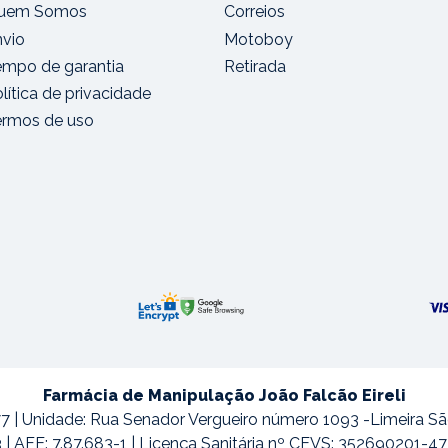
uem Somos
Correios
nvio
Motoboy
empo de garantia
Retirada
lítica de privacidade
ermos de uso
Farmácia de Manipulação João Falcão Eireli
7 | Unidade: Rua Senador Vergueiro número 1093 -Limeira S
3 | AFE: 7.87.683-1 | Licença Sanitária nº CEVS: 352690201-