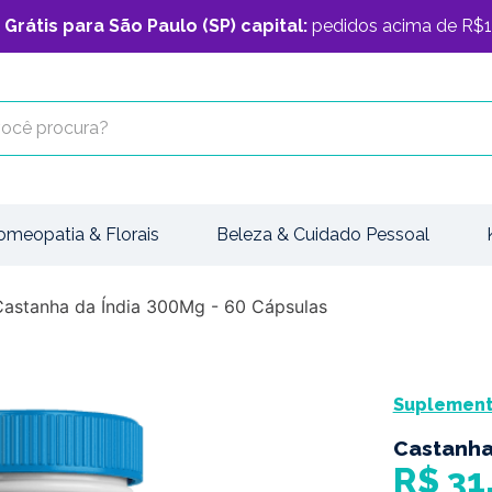
 Grátis para São Paulo (SP) capital:
pedidos acima de R$1
cê procura?
omeopatia & Florais
Beleza & Cuidado Pessoal
Castanha da Índia 300Mg - 60 Cápsulas
Suplemento
Castanha
R$
31