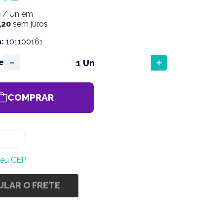
0
/
Un
em
,
20
sem juros
a
:
101100161
－
＋
e
COMPRAR
meu CEP
ULAR O FRETE