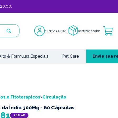
20,00.
MINHA CONTA
Rastrear pedido
Kits & Fórmulas Especiais
Pet Care
Envie sua r
s e Fitoterápicos
Circulação
 da Índia 300Mg - 60 Cápsulas
,
81
10%
off