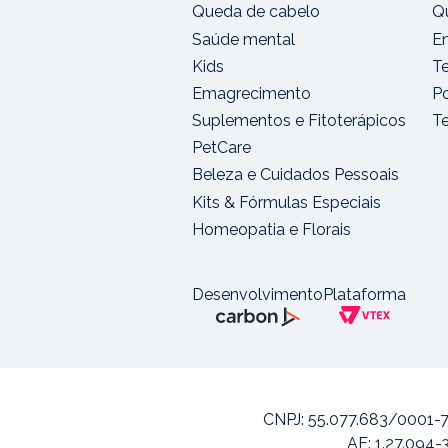
Queda de cabelo
Q
Saúde mental
E
Kids
T
Emagrecimento
Po
Suplementos e Fitoterápicos
T
PetCare
Beleza e Cuidados Pessoais
Kits & Fórmulas Especiais
Homeopatia e Florais
Desenvolvimento
Plataforma
CNPJ: 55.077.683/0001-7
AE: 1.27.094-