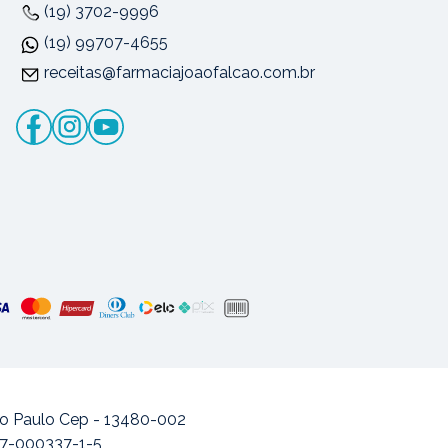
(19) 3702-9996
(19) 99707-4655
receitas@farmaciajoaofalcao.com.br
ão Paulo Cep - 13480-002
477-000337-1-5