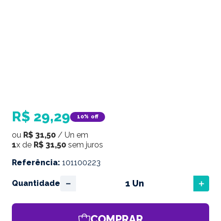
R$
29
,
29
10%
off
ou
R$
31
,
50
/
Un
em
1
x de
R$
31
,
50
sem juros
Referência
:
101100223
－
＋
Quantidade
COMPRAR