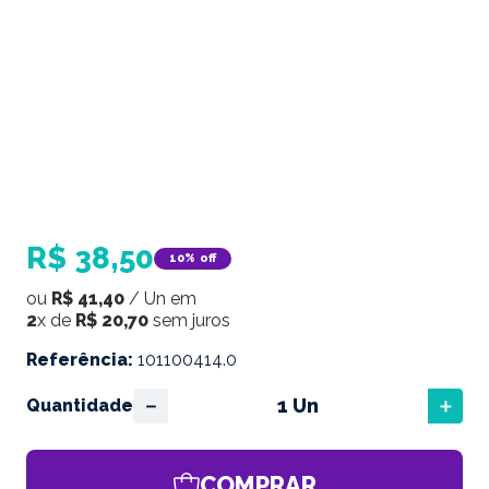
R$
38
,
50
10%
off
ou
R$
41
,
40
/
Un
em
2
x de
R$
20
,
70
sem juros
Referência
:
101100414.0
－
＋
Quantidade
COMPRAR