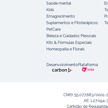
Saúde mental
E
Kids
T
Emagrecimento
Po
Suplementos e Fitoterápicos
T
PetCare
Beleza e Cuidados Pessoais
Kits & Fórmulas Especiais
Homeopatia e Florais
Desenvolvimento
Plataforma
CNPJ: 55.077.683/0001-7
AE: 1.27.094-
Certidão de Regularida