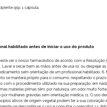
iente qsp. 1 cápsula.
al habilitado antes de iniciar o uso do produto
do este ser o nosso farmacêutico de acordo com a Resolução
Lavar e secar bem as mãos antes de usá-lo, ou despejar as 
camento sem orientação de um profissional habilitado. 6. 
to se manterá próprio para o consumo, respeitando o prazo 
 com o procedimento utilizado na sua preparação, em nada i
umas matérias primas têm, por natureza, um odor muito fort
o por mulheres grávidas sem orientação médica. 11. O uso
ípios ativos de origem vegetal podem ter a sua coloração e
omenda-se descontinuar o uso e consultar o prescritor. 14. 