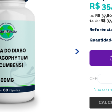
R$
35
ou
R$
37
,
80
1
x de
R$
37
,
Referênci
Quantidad
CEP
Não sei 
CALC