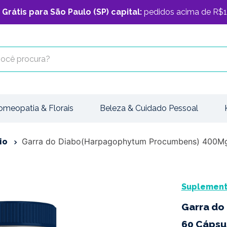
 Grátis para São Paulo (SP) capital:
pedidos acima de R$1
cê procura?
omeopatia & Florais
Beleza & Cuidado Pessoal
Garra do Diabo(Harpagophytum Procumbens) 400Mg
io
Suplemento
Garra do
60 Cápsu