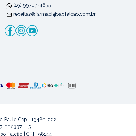
(19) 99707-4655
receitas@farmaciajoaofalcao.com.br
ão Paulo Cep - 13480-002
477-000337-1-5
sso Falcão | CRF: 98144