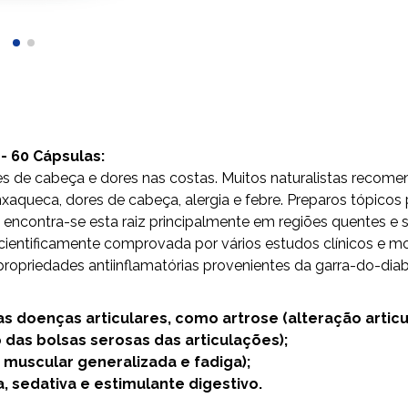
 60 Cápsulas:
ores de cabeça e dores nas costas. Muitos naturalistas recome
enxaqueca, dores de cabeça, alergia e febre. Preparos tópicos
a, encontra-se esta raiz principalmente em regiões quentes e 
 cientificamente comprovada por vários estudos clínicos e 
propriedades antiinflamatórias provenientes da garra-do-diab
ras doenças articulares, como artrose (alteração artic
 das bolsas serosas das articulações);
 muscular generalizada e fadiga);
, sedativa e estimulante digestivo.