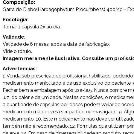
Composição:
Garra do Diabo(Harpagophytum Procumbens) 400Mg - Excip
Posologia:
Tomar 1 cápsula 2x ao dia.
Validade:
Validade de 6 meses, após a data de fabricação.
Vide o rótulo.
Imagem meramente ilustrativa. Consulte um profission
Advertências:
1. Venda sob prescrição de profissional habilitado, poden
medicamento manipulado é de uso exclusivo do paciente.3. 
Fechar bem a embalagem após usá-la.5. Nunca compre medi
luz, do calor e da umidade. Nestas condições, o medicamen
a quantidade de cápsulas por doses podem variar de acordo
medicamento não deverá ser partido ou mastigado. 9. Alg
medicamento. 10. Este medicamento não deve ser utilizad
também não é recomendado. 12. Fórmulas que utilizam princ
da erva. 13. Em caso de hipersensibilidade ao produto, rec