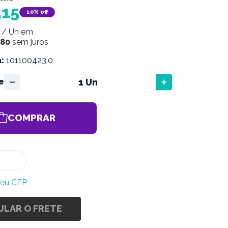
,
15
10%
off
/
Un
em
80
sem juros
a
:
101100423.0
－
＋
e
COMPRAR
meu CEP
ULAR O FRETE