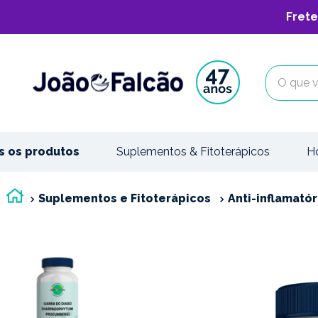
Frete
O que vo
s os produtos
Suplementos & Fitoterápicos
H
Suplementos e Fitoterápicos
Anti-inflamatór