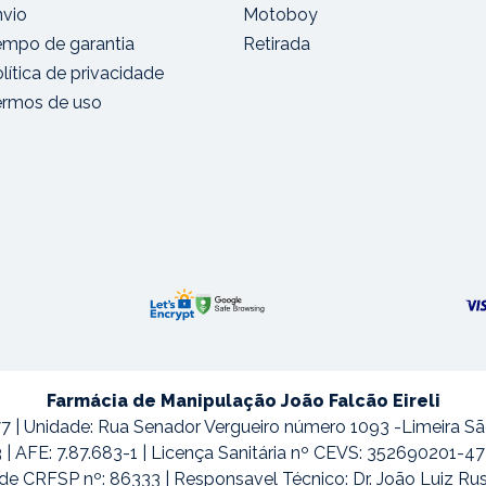
nvio
Motoboy
empo de garantia
Retirada
lítica de privacidade
ermos de uso
Farmácia de Manipulação João Falcão Eireli
7 | Unidade: Rua Senador Vergueiro número 1093 -Limeira S
3 | AFE: 7.87.683-1 | Licença Sanitária nº CEVS: 352690201-
de CRFSP nº: 86333 | Responsavel Técnico: Dr. João Luiz Ru