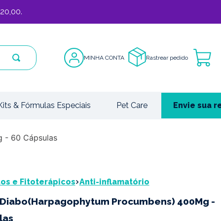
20,00.
MINHA CONTA
Rastrear pedido
Kits & Fórmulas Especiais
Pet Care
Envie sua r
 - 60 Cápsulas
s e Fitoterápicos
Anti-inflamatório
 Diabo(Harpagophytum Procumbens) 400Mg -
las