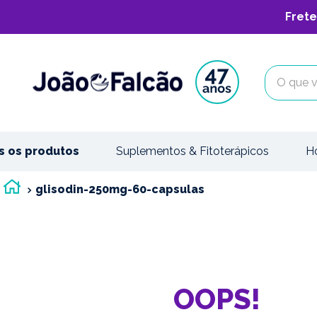
Frete
O que vo
s os produtos
Suplementos & Fitoterápicos
H
glisodin-250mg-60-capsulas
OOPS!