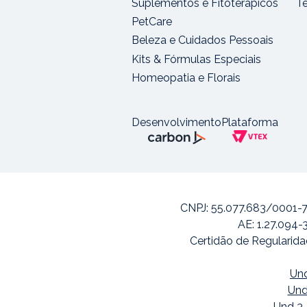
Suplementos e Fitoterápicos
T
PetCare
Beleza e Cuidados Pessoais
Kits & Fórmulas Especiais
Homeopatia e Florais
Desenvolvimento
Plataforma
CNPJ: 55.077.683/0001-7
AE: 1.27.094-
Certidão de Regularida
Und
Und
Und 3-