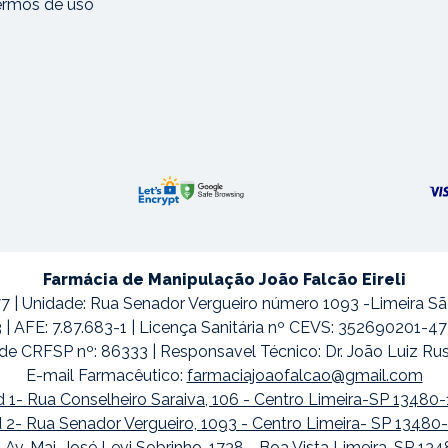
ermos de uso
Farmácia de Manipulação João Falcão Eireli
7 | Unidade: Rua Senador Vergueiro número 1093 -Limeira S
3 | AFE: 7.87.683-1 | Licença Sanitária nº CEVS: 352690201-
de CRFSP nº: 86333 | Responsavel Técnico: Dr. João Luiz Ru
E-mail Farmacêutico:
farmaciajoaofalcao@gmail.com
 1- Rua Conselheiro Saraiva, 106 - Centro Limeira-SP 13480
 2- Rua Senador Vergueiro, 1093 - Centro Limeira- SP 13480
 Av. Maj. José Levi Sobrinho, 1738 - Boa Vista Limeira-SP 13