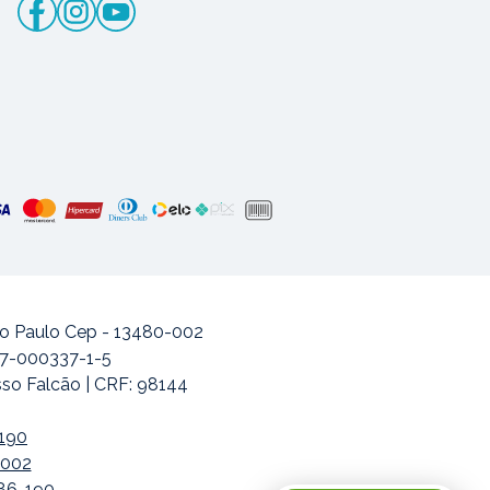
ão Paulo Cep - 13480-002
477-000337-1-5
sso Falcão | CRF: 98144
-190
-002
486-190