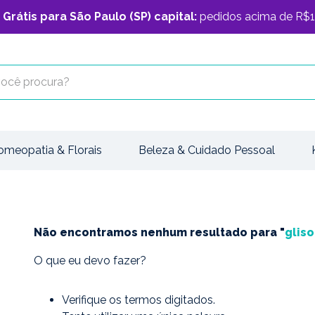
 Grátis para São Paulo (SP) capital:
pedidos acima de R$1
cê procura?
omeopatia & Florais
Beleza & Cuidado Pessoal
Não encontramos nenhum resultado para "
glis
O que eu devo fazer?
Verifique os termos digitados.