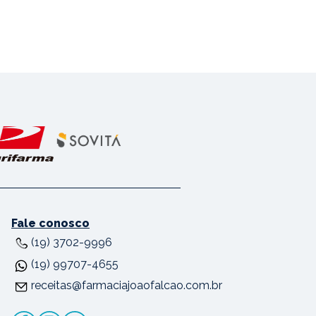
Fale conosco
(19) 3702-9996
(19) 99707-4655
receitas@farmaciajoaofalcao.com.br