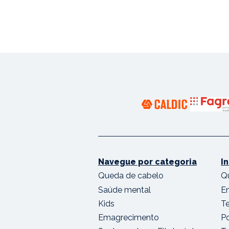
Navegue por categoria
I
Queda de cabelo
Q
Saúde mental
E
Kids
T
Emagrecimento
Po