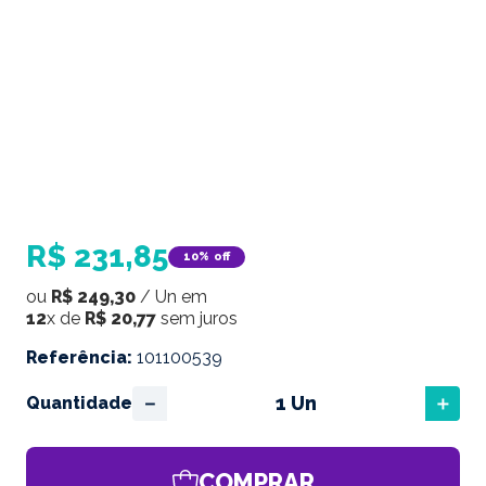
R$
231
,
85
10%
off
ou
R$
249
,
30
/
Un
em
12
x de
R$
20
,
77
sem juros
Referência
:
101100539
－
＋
Quantidade
COMPRAR