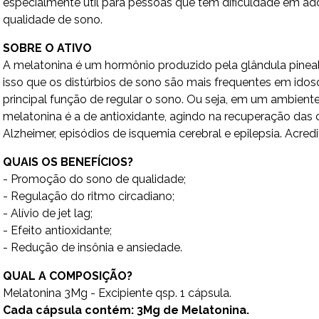
especialmente útil para pessoas que têm dificuldade em a
qualidade de sono.
SOBRE O ATIVO
A melatonina é um hormônio produzido pela glândula pineal o
isso que os distúrbios de sono são mais frequentes em ido
principal função de regular o sono. Ou seja, em um ambien
melatonina é a de antioxidante, agindo na recuperação das 
Alzheimer, episódios de isquemia cerebral e epilepsia. Ac
QUAIS OS BENEFÍCIOS?
- Promoção do sono de qualidade;
- Regulação do ritmo circadiano;
- Alívio de jet lag;
- Efeito antioxidante;
- Redução de insônia e ansiedade.
QUAL A COMPOSIÇÃO?
Melatonina 3Mg - Excipiente qsp. 1 cápsula.
Cada cápsula contém: 3Mg de Melatonina.