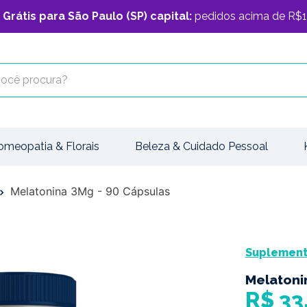
 Grátis para São Paulo (SP) capital:
pedidos acima de R$1
cê procura?
omeopatia & Florais
Beleza & Cuidado Pessoal
Melatonina 3Mg - 90 Cápsulas
Suplemento
Melatoni
R$
33