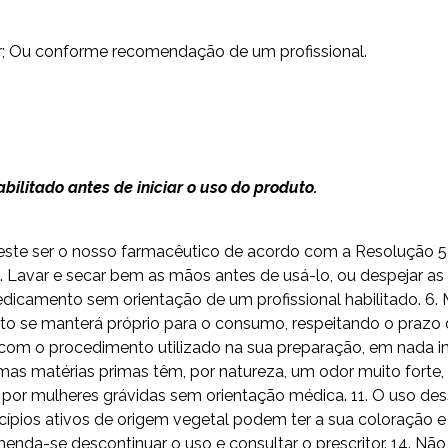
ir; Ou conforme recomendação de um profissional.
ilitado antes de iniciar o uso do produto.
do este ser o nosso farmacêutico de acordo com a Resolução 
Lavar e secar bem as mãos antes de usá-lo, ou despejar as 
camento sem orientação de um profissional habilitado. 6. 
to se manterá próprio para o consumo, respeitando o prazo d
om o procedimento utilizado na sua preparação, em nada inte
mas matérias primas têm, por natureza, um odor muito fort
o por mulheres grávidas sem orientação médica. 11. O uso 
ípios ativos de origem vegetal podem ter a sua coloração e 
omenda-se descontinuar o uso e consultar o prescritor. 14. N