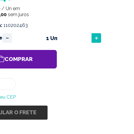
0
/
Un
em
,
00
sem juros
a
:
110202463
－
＋
e
COMPRAR
meu CEP
ULAR O FRETE