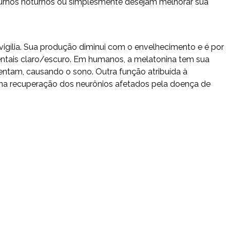
turnos noturnos ou simplesmente desejam melhorar sua
 vigília. Sua produção diminui com o envelhecimento e é por
entais claro/escuro. Em humanos, a melatonina tem sua
entam, causando o sono. Outra função atribuída à
do na recuperação dos neurônios afetados pela doença de