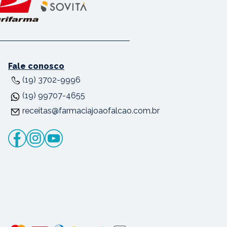
Fale conosco
(19) 3702-9996
(19) 99707-4655
receitas@farmaciajoaofalcao.com.br