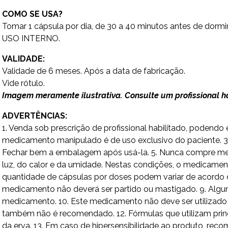
COMO SE USA?
Tomar 1 cápsula por dia, de 30 a 40 minutos antes de dorm
USO INTERNO.
VALIDADE:
Validade de 6 meses. Após a data de fabricação.
Vide rótulo.
Imagem meramente ilustrativa. Consulte um profissional hab
ADVERTÊNCIAS:
1. Venda sob prescrição de profissional habilitado, poden
medicamento manipulado é de uso exclusivo do paciente. 3. 
Fechar bem a embalagem após usá-la. 5. Nunca compre medi
luz, do calor e da umidade. Nestas condições, o medicamen
quantidade de cápsulas por doses podem variar de acordo c
medicamento não deverá ser partido ou mastigado. 9. Algu
medicamento. 10. Este medicamento não deve ser utilizad
também não é recomendado. 12. Fórmulas que utilizam princ
da erva. 13. Em caso de hipersensibilidade ao produto, rec