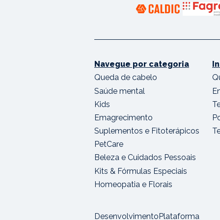
Navegue por categoria
I
Queda de cabelo
Q
Saúde mental
E
Kids
T
Emagrecimento
Po
Suplementos e Fitoterápicos
T
PetCare
Beleza e Cuidados Pessoais
Kits & Fórmulas Especiais
Homeopatia e Florais
Desenvolvimento
Plataforma