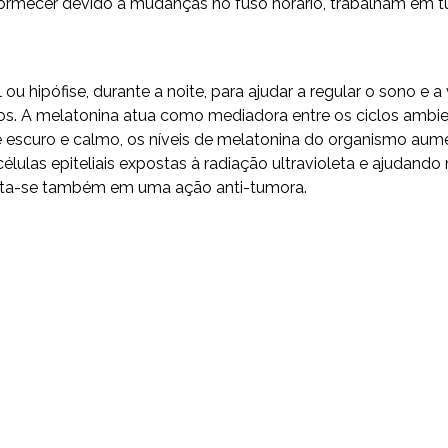
dormecer devido a mudanças no fuso horário, trabalham em 
u hipófise, durante a noite, para ajudar a regular o sono e a
sos. A melatonina atua como mediadora entre os ciclos ambi
te escuro e calmo, os níveis de melatonina do organismo aum
células epiteliais expostas à radiação ultravioleta e ajudan
redita-se também em uma ação anti-tumora.