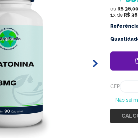
ou
R$
36
,
0
1
x de
R$
36
Referênci
Quantidad
CEP
Não sei 
CALC