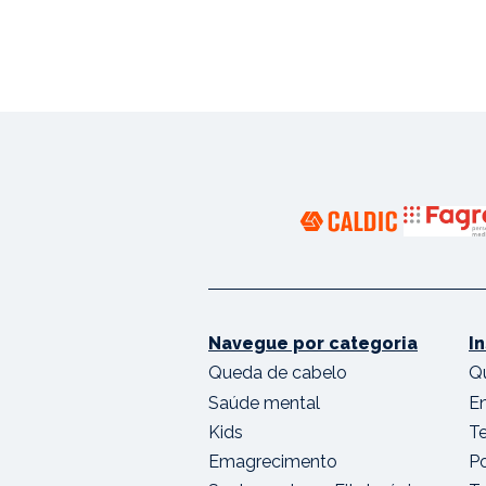
Navegue por categoria
I
Queda de cabelo
Q
Saúde mental
E
Kids
T
Emagrecimento
Po