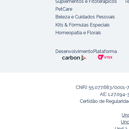
Suplementos e Fitoterápicos
T
PetCare
Beleza e Cuidados Pessoais
Kits & Fórmulas Especiais
Homeopatia e Florais
Desenvolvimento
Plataforma
CNPJ: 55.077.683/0001-7
AE: 1.27.094-
Certidão de Regularida
Und
Und
Und 3-