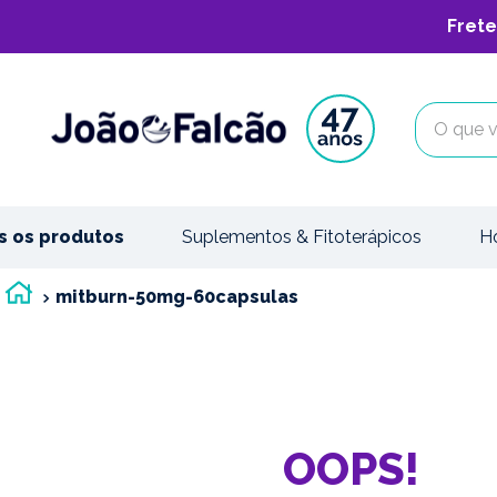
Frete
O que vo
s os produtos
Suplementos & Fitoterápicos
H
mitburn-50mg-60capsulas
OOPS!