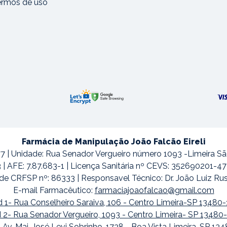
ermos de uso
Farmácia de Manipulação João Falcão Eireli
7 | Unidade: Rua Senador Vergueiro número 1093 -Limeira S
3 | AFE: 7.87.683-1 | Licença Sanitária nº CEVS: 352690201-
de CRFSP nº: 86333 | Responsavel Técnico: Dr. João Luiz Ru
E-mail Farmacêutico:
farmaciajoaofalcao@gmail.com
 1- Rua Conselheiro Saraiva, 106 - Centro Limeira-SP 13480
 2- Rua Senador Vergueiro, 1093 - Centro Limeira- SP 13480
 Av. Maj. José Levi Sobrinho, 1738 - Boa Vista Limeira-SP 13