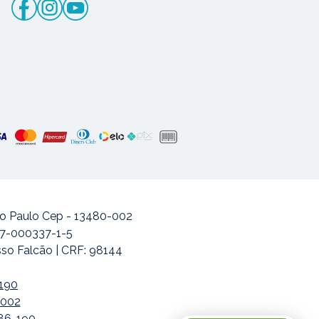
ão Paulo Cep - 13480-002
477-000337-1-5
sso Falcão | CRF: 98144
-190
-002
486-190