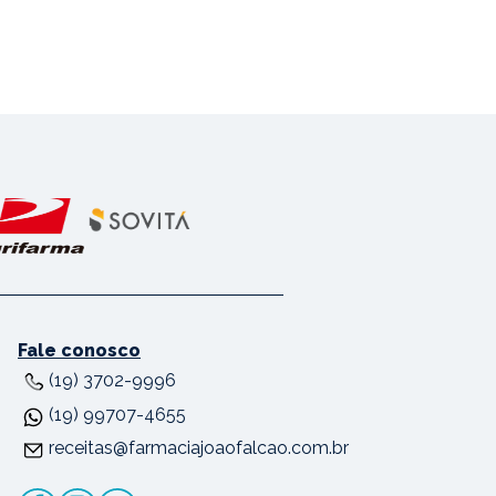
Fale conosco
(19) 3702-9996
(19) 99707-4655
receitas@farmaciajoaofalcao.com.br