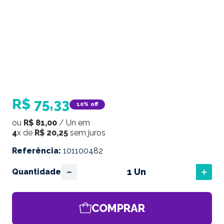
R$
75
,
33
10%
off
ou
R$
81
,
00
/
Un
em
4
x de
R$
20
,
25
sem juros
Referência
:
101100482
－
＋
Quantidade
COMPRAR