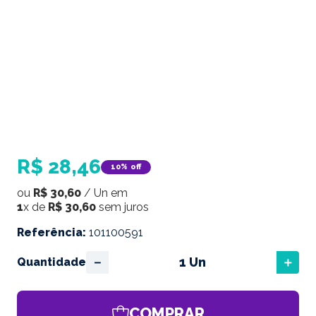
R$
28
,
46
10%
off
ou
R$
30
,
60
/
Un
em
1
x de
R$
30
,
60
sem juros
Referência
:
101100591
－
＋
Quantidade
COMPRAR