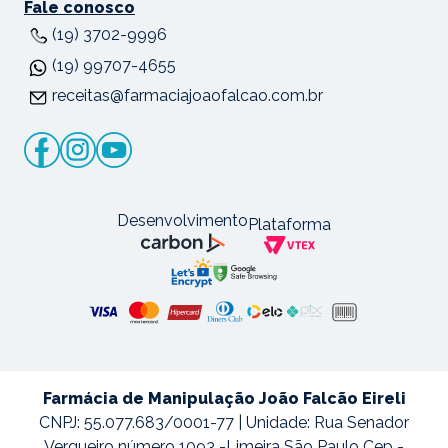
Fale conosco
(19) 3702-9996
(19) 99707-4655
receitas@farmaciajoaofalcao.com.br
Desenvolvimento
Plataforma
Farmácia de Manipulação João Falcão Eireli
CNPJ: 55.077.683/0001-77 | Unidade: Rua Senador
Vergueiro número 1093 -Limeira São Paulo Cep -