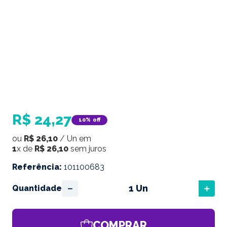
R$
24
,
27
10%
off
ou
R$
26
,
10
/
Un
em
1
x de
R$
26
,
10
sem juros
Referência
:
101100683
－
＋
Quantidade
COMPRAR