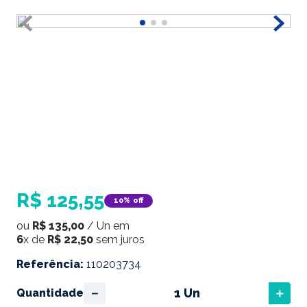
R$
125
,
55
10%
off
ou
R$
135
,
00
/
Un
em
6
x de
R$
22
,
50
sem juros
Referência
:
110203734
－
＋
Quantidade