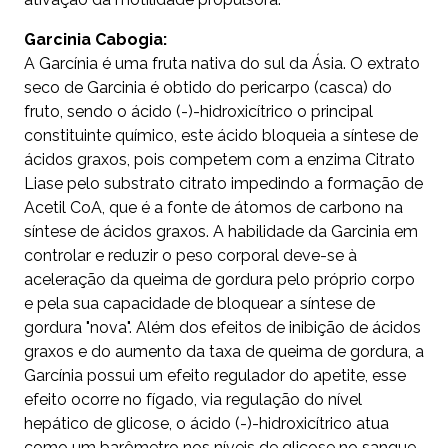
Garcinia Cabogia:
A Garcínia é uma fruta nativa do sul da Ásia. O extrato
seco de Garcinia é obtido do pericarpo (casca) do
fruto, sendo o ácido (-)-hidroxicítrico o principal
constituinte químico, este ácido bloqueia a síntese de
ácidos graxos, pois competem com a enzima Citrato
Liase pelo substrato citrato impedindo a formação de
Acetil CoA, que é a fonte de átomos de carbono na
síntese de ácidos graxos. A habilidade da Garcinia em
controlar e reduzir o peso corporal deve-se à
aceleração da queima de gordura pelo próprio corpo
e pela sua capacidade de bloquear a síntese de
gordura "nova". Além dos efeitos de inibição de ácidos
graxos e do aumento da taxa de queima de gordura, a
Garcínia possui um efeito regulador do apetite, esse
efeito ocorre no fígado, via regulação do nível
hepático de glicose, o ácido (-)-hidroxicítrico atua
como um barômetro nos níveis de glicose no sangue.