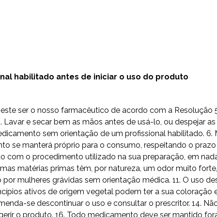
al habilitado antes de iniciar o uso do produto
do este ser o nosso farmacêutico de acordo com a Resolução
Lavar e secar bem as mãos antes de usá-lo, ou despejar as 
camento sem orientação de um profissional habilitado. 6. 
to se manterá próprio para o consumo, respeitando o prazo 
 com o procedimento utilizado na sua preparação, em nada i
umas matérias primas têm, por natureza, um odor muito fort
o por mulheres grávidas sem orientação médica. 11. O uso
ípios ativos de origem vegetal podem ter a sua coloração e
omenda-se descontinuar o uso e consultar o prescritor. 14. 
erir o produto. 16. Todo medicamento deve ser mantido fora