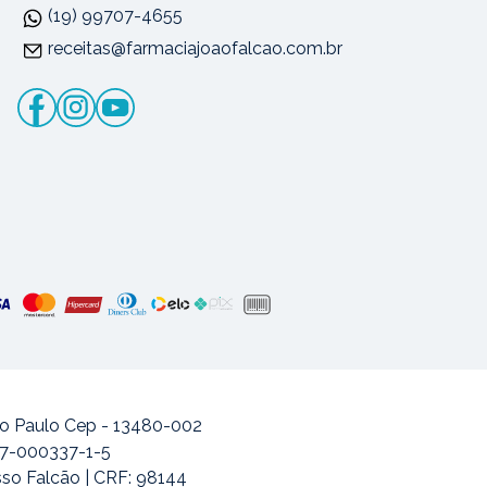
(19) 99707-4655
receitas@farmaciajoaofalcao.com.br
ão Paulo Cep - 13480-002
477-000337-1-5
sso Falcão | CRF: 98144