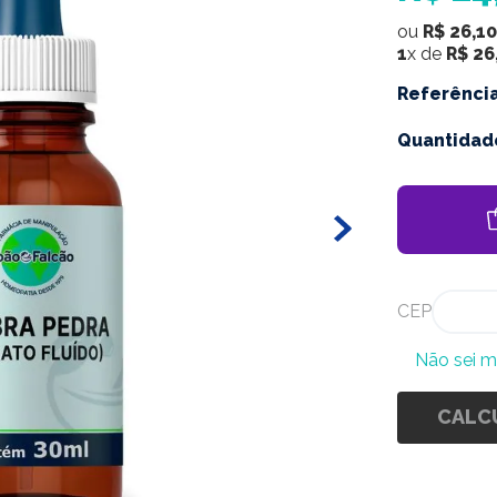
ou
R$
26
,
10
1
x de
R$
26
Referênci
Quantidad
CEP
Não sei 
CALC