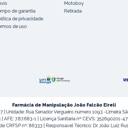
nvio
Motoboy
empo de garantia
Retirada
lítica de privacidade
ermos de uso
Farmácia de Manipulação João Falcão Eireli
7 | Unidade: Rua Senador Vergueiro número 1093 -Limeira S
3 | AFE: 7.87.683-1 | Licença Sanitária nº CEVS: 352690201-
de CRFSP nº: 86333 | Responsavel Técnico: Dr. João Luiz Ru