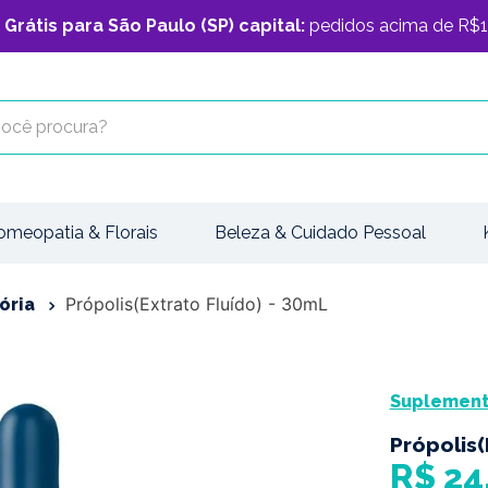
 Grátis para São Paulo (SP) capital:
pedidos acima de R$1
cê procura?
omeopatia & Florais
Beleza & Cuidado Pessoal
Própolis(Extrato Fluído) - 30mL
ória
Suplemento
Própolis(
R$
24