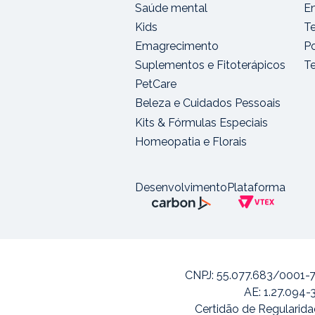
Saúde mental
E
Kids
T
Emagrecimento
Po
Suplementos e Fitoterápicos
T
PetCare
Beleza e Cuidados Pessoais
Kits & Fórmulas Especiais
Homeopatia e Florais
Desenvolvimento
Plataforma
CNPJ: 55.077.683/0001-7
AE: 1.27.094-
Certidão de Regularida