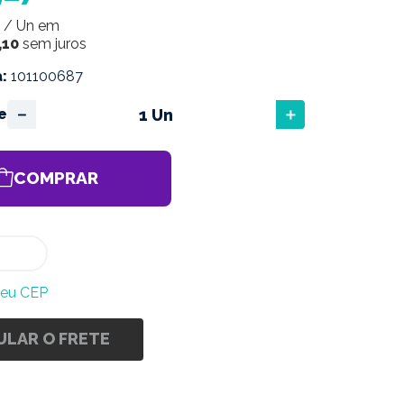
/
Un
em
,
10
sem juros
a
:
101100687
－
＋
e
COMPRAR
meu CEP
ULAR O FRETE