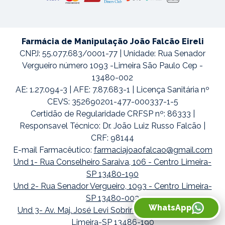
Farmácia de Manipulação João Falcão Eireli
CNPJ: 55.077.683/0001-77 | Unidade: Rua Senador
Vergueiro número 1093 -Limeira São Paulo Cep -
13480-002
AE: 1.27.094-3 | AFE: 7.87.683-1 | Licença Sanitária nº
CEVS: 352690201-477-000337-1-5
Certidão de Regularidade CRFSP nº: 86333 |
Responsavel Técnico: Dr. João Luiz Russo Falcão |
CRF: 98144
E-mail Farmacêutico:
farmaciajoaofalcao@gmail.com
Und 1- Rua Conselheiro Saraiva, 106 - Centro Limeira-
SP 13480-190
Und 2- Rua Senador Vergueiro, 1093 - Centro Limeira-
SP 13480-002
WhatsApp
Und 3- Av. Maj. José Levi Sobrinho, 1738 - Boa Vista
Limeira-SP 13486-190