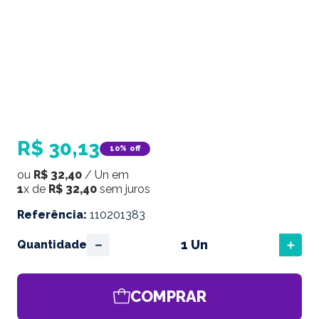
R$
30
,
13
10%
off
ou
R$
32
,
40
/
Un
em
1
x de
R$
32
,
40
sem juros
Referência
:
110201383
－
＋
Quantidade
COMPRAR