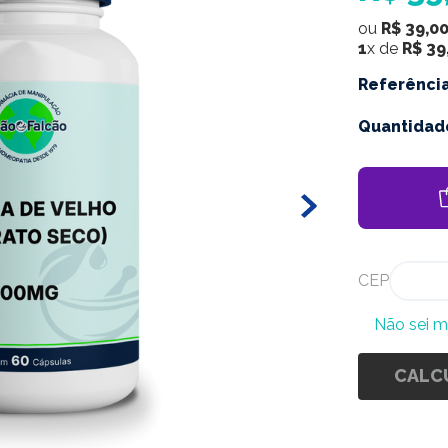
ou
R$
39
,
0
1
x de
R$
39
Referênci
Quantidad
CEP
Não sei 
CALC