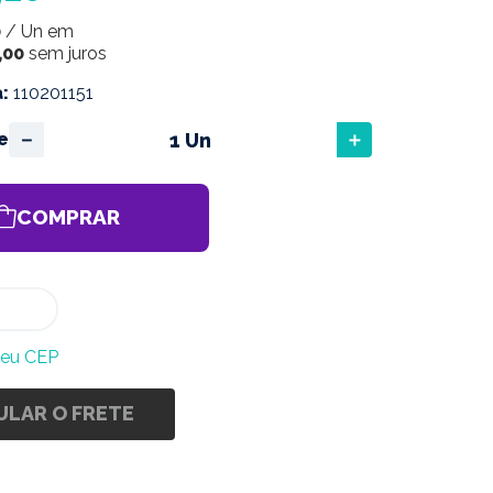
0
/
Un
em
,
00
sem juros
a
:
110201151
－
＋
e
COMPRAR
meu CEP
ULAR O FRETE