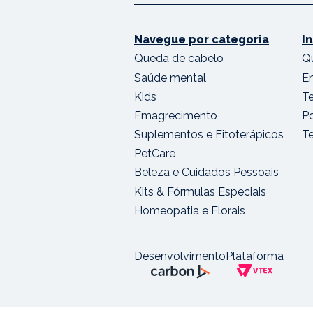
Navegue por categoria
I
Queda de cabelo
Q
Saúde mental
E
Kids
T
Emagrecimento
Po
Suplementos e Fitoterápicos
T
PetCare
Beleza e Cuidados Pessoais
Kits & Fórmulas Especiais
Homeopatia e Florais
Desenvolvimento
Plataforma