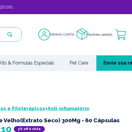
20,00.
MINHA CONTA
Rastrear pedido
Kits & Fórmulas Especiais
Pet Care
Envie sua r
s e Fitoterápicos
Anti-inflamatório
e Velho(Extrato Seco) 300Mg - 60 Cápsulas
,
10
5% off à vista