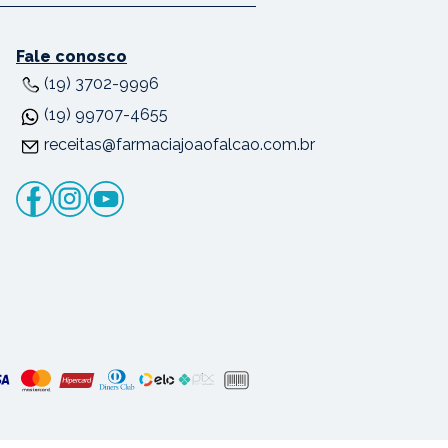
Fale conosco
(19) 3702-9996
(19) 99707-4655
receitas@farmaciajoaofalcao.com.br