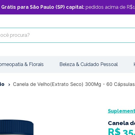
 Grátis para São Paulo (SP) capital:
pedidos acima de R$1
cê procura?
omeopatia & Florais
Beleza & Cuidado Pessoal
Canela de Velho(Extrato Seco) 300Mg - 60 Cápsulas
io
Suplemento
Canela d
R$
35