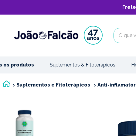
Frete
O que vo
s os produtos
Suplementos & Fitoterápicos
H
Suplementos e Fitoterápicos
Anti-inflamatór