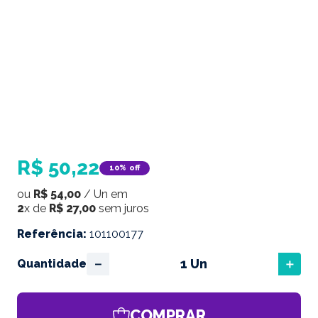
R$
50
,
22
10%
off
ou
R$
54
,
00
/
Un
em
2
x de
R$
27
,
00
sem juros
Referência
:
101100177
－
＋
Quantidade
COMPRAR