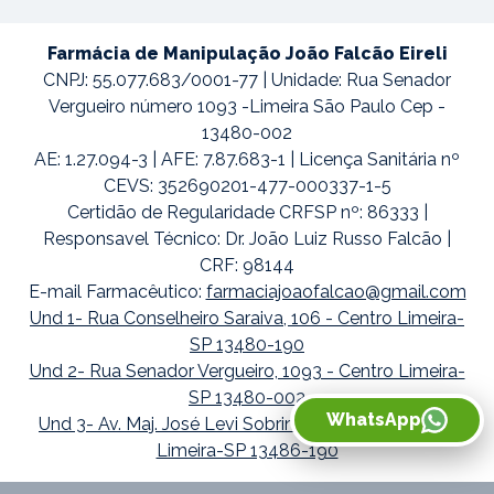
Farmácia de Manipulação João Falcão Eireli
CNPJ: 55.077.683/0001-77 | Unidade: Rua Senador
Vergueiro número 1093 -Limeira São Paulo Cep -
13480-002
AE: 1.27.094-3 | AFE: 7.87.683-1 | Licença Sanitária nº
CEVS: 352690201-477-000337-1-5
Certidão de Regularidade CRFSP nº: 86333 |
Responsavel Técnico: Dr. João Luiz Russo Falcão |
CRF: 98144
E-mail Farmacêutico:
farmaciajoaofalcao@gmail.com
Und 1- Rua Conselheiro Saraiva, 106 - Centro Limeira-
SP 13480-190
Und 2- Rua Senador Vergueiro, 1093 - Centro Limeira-
SP 13480-002
WhatsApp
Und 3- Av. Maj. José Levi Sobrinho, 1738 - Boa Vista
Limeira-SP 13486-190