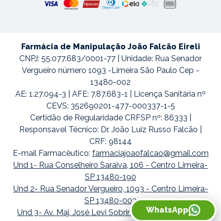
Farmácia de Manipulação João Falcão Eireli
CNPJ: 55.077.683/0001-77 | Unidade: Rua Senador
Vergueiro número 1093 -Limeira São Paulo Cep -
13480-002
AE: 1.27.094-3 | AFE: 7.87.683-1 | Licença Sanitária nº
CEVS: 352690201-477-000337-1-5
Certidão de Regularidade CRFSP nº: 86333 |
Responsavel Técnico: Dr. João Luiz Russo Falcão |
CRF: 98144
E-mail Farmacêutico:
farmaciajoaofalcao@gmail.com
Und 1- Rua Conselheiro Saraiva, 106 - Centro Limeira-
SP 13480-190
Und 2- Rua Senador Vergueiro, 1093 - Centro Limeira-
SP 13480-002
WhatsApp
Und 3- Av. Maj. José Levi Sobrinho, 1738 - Boa Vista