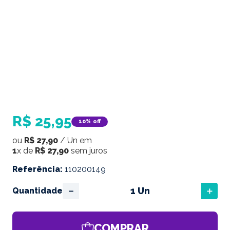
R$
25
,
95
10%
off
ou
R$
27
,
90
/
Un
em
1
x de
R$
27
,
90
sem juros
Referência
:
110200149
－
＋
Quantidade
COMPRAR