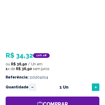
R$
34
,
32
10%
off
ou
R$
36
,
90
/
Un
em
1
x de
R$
36
,
90
sem juros
Referência
:
110204014
－
＋
Quantidade
COMPRAR