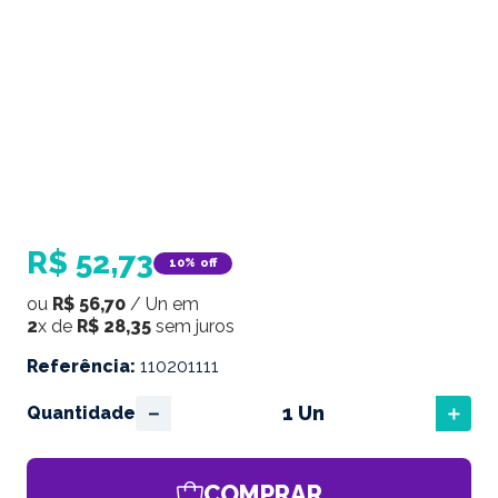
R$
52
,
73
10%
off
ou
R$
56
,
70
/
Un
em
2
x de
R$
28
,
35
sem juros
Referência
:
110201111
－
＋
Quantidade
COMPRAR