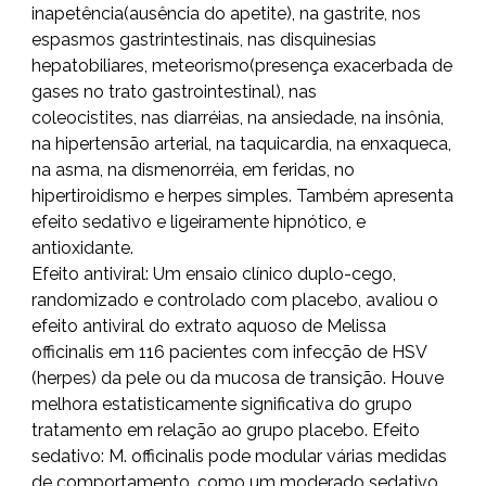
inapetência(ausência do apetite), na gastrite, nos
espasmos gastrintestinais, nas disquinesias
hepatobiliares, meteorismo(presença exacerbada de
gases no trato gastrointestinal), nas
coleocistites, nas diarréias, na ansiedade, na insônia,
na hipertensão arterial, na taquicardia, na enxaqueca,
na asma, na dismenorréia, em feridas, no
hipertiroidismo e herpes simples. Também apresenta
efeito sedativo e ligeiramente hipnótico, e
antioxidante.
Efeito antiviral: Um ensaio clínico duplo-cego,
randomizado e controlado com placebo, avaliou o
efeito antiviral do extrato aquoso de Melissa
officinalis em 116 pacientes com infecção de HSV
(herpes) da pele ou da mucosa de transição. Houve
melhora estatisticamente significativa do grupo
tratamento em relação ao grupo placebo.
Efeito
sedativo: M. officinalis pode modular várias medidas
de comportamento, como um moderado sedativo