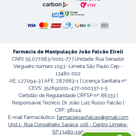
Farmácia de Manipulação João Falcão Eireli
CNPJ: 55.077.683/0001-77 | Unidade: Rua Senador
Vergueiro número 1093 -Limeira São Paulo Cep -
13480-002
AE: 1.27.094-3 | AFE: 7.87.683-1 | Licença Sanitária nº
CEVS: 352690201-477-000337-1-5
Certidão de Regularidade CRFSP nº: 86333 |
Responsavel Técnico: Dr. João Luiz Russo Falcão |
CRF: 98144
E-mail Farmacêutico:
farmaciajoaofalcao@gmail.com
Und 1- Rua Conselheiro Saraiva, 106 - Centro Limeira-
SP 13480-190