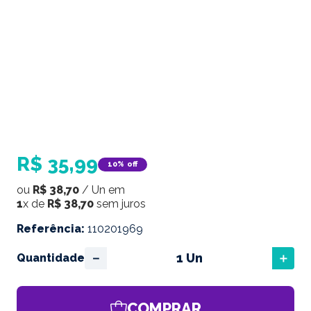
R$
35
,
99
10%
off
ou
R$
38
,
70
/
Un
em
1
x de
R$
38
,
70
sem juros
Referência
:
110201969
－
＋
Quantidade
COMPRAR