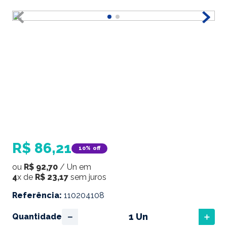
R$
86
,
21
10%
off
ou
R$
92
,
70
/
Un
em
4
x de
R$
23
,
17
sem juros
Referência
:
110204108
－
＋
Quantidade