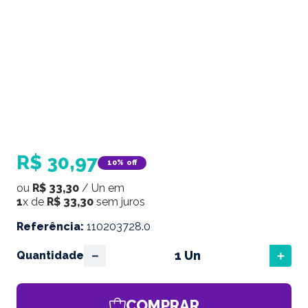
R$
30
,
97
10%
off
ou
R$
33
,
30
/
Un
em
1
x de
R$
33
,
30
sem juros
Referência
:
110203728.0
－
＋
Quantidade
COMPRAR