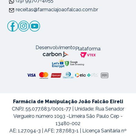
(19) 99707-4655
receitas@farmaciajoaofalcao.com.br
Desenvolvimento
Plataforma
Farmácia de Manipulação João Falcão Eireli
CNPJ: 55.077.683/0001-77 | Unidade: Rua Senador
Vergueiro número 1093 -Limeira São Paulo Cep -
13480-002
AE: 1.27.094-3 | AFE: 7.87.683-1 | Licença Sanitária nº