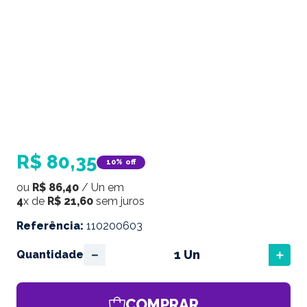
R$
80
,
35
10%
off
ou
R$
86
,
40
/
Un
em
4
x de
R$
21
,
60
sem juros
Referência
:
110200603
－
＋
Quantidade
COMPRAR