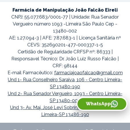
Farmácia de Manipulação João Falcão Eireli
CNPJ: 55.077.683/0001-77 | Unidade: Rua Senador
Vergueiro número 1093 -Limeira São Paulo Cep -
13480-002
AE: 1.27.094-3 | AFE: 7.87.683-1 | Licença Sanitária nº
CEVS: 352690201-477-000337-1-5
Certidão de Regularidade CRFSP nº: 86333 |
Responsavel Técnico: Dr. João Luiz Russo Falcão |
CRF: 98144
E-mail Farmacêutico:
farmaciajoaofalcao@gmail.com
Und 1- Rua Conselheiro Saraiva, 106 - Centro Limeira-
SP 13480-190
Und 2- Rua Senador Vergueiro, 1093 - Centro Limeira-
SP 13480-002
WhatsApp
Und 3- Av. Maj. José Levi Sobrinho, 1738 - Boa Vista
Limeira-SP 13486-190