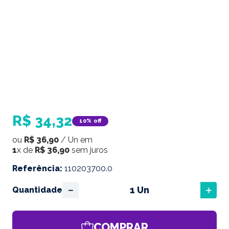
R$
34
,
32
10%
off
ou
R$
36
,
90
/
Un
em
1
x de
R$
36
,
90
sem juros
Referência
:
110203700.0
－
＋
Quantidade
COMPRAR