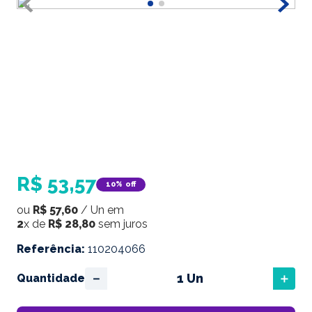
R$
53
,
57
10%
off
ou
R$
57
,
60
/
Un
em
2
x de
R$
28
,
80
sem juros
Referência
:
110204066
－
＋
Quantidade