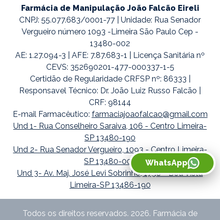
Farmácia de Manipulação João Falcão Eireli
CNPJ: 55.077.683/0001-77 | Unidade: Rua Senador
Vergueiro número 1093 -Limeira São Paulo Cep -
13480-002
AE: 1.27.094-3 | AFE: 7.87.683-1 | Licença Sanitária nº
CEVS: 352690201-477-000337-1-5
Certidão de Regularidade CRFSP nº: 86333 |
Responsavel Técnico: Dr. João Luiz Russo Falcão |
CRF: 98144
E-mail Farmacêutico:
farmaciajoaofalcao@gmail.com
Und 1- Rua Conselheiro Saraiva, 106 - Centro Limeira-
SP 13480-190
Und 2- Rua Senador Vergueiro, 1093 - Centro Limeira-
SP 13480-002
WhatsApp
Und 3- Av. Maj. José Levi Sobrinho, 1738 - Boa Vista
Limeira-SP 13486-190
Todos os direitos reservados. 2026. Farmácia de