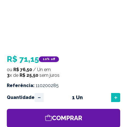
R$
71
,
15
10%
off
ou
R$
76
,
50
/
Un
em
3
x de
R$
25
,
50
sem juros
Referência
:
110200285
－
＋
Quantidade
COMPRAR