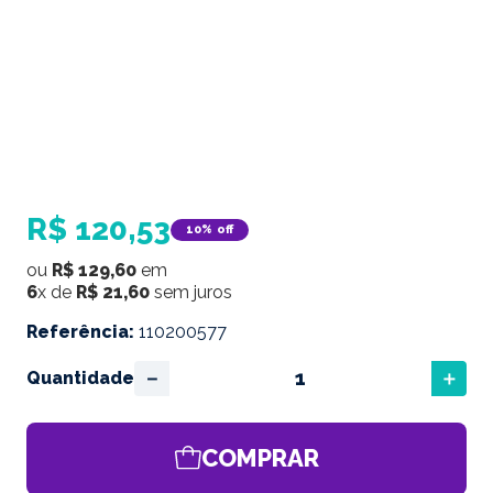
R$
120
,
53
10%
off
ou
R$
129
,
60
em
6
x de
R$
21
,
60
sem juros
Referência
:
110200577
－
＋
Quantidade
COMPRAR