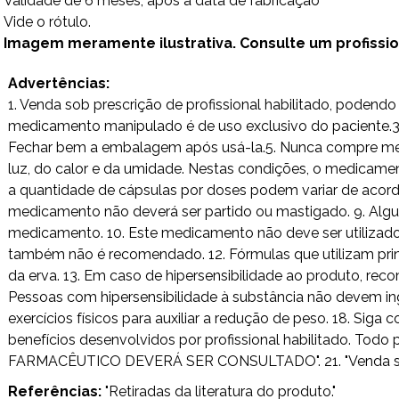
Validade de 6 meses, após a data de fabricação
Vide o rótulo.
Imagem meramente ilustrativa. Consulte um profissiona
Advertências:
1. Venda sob prescrição de profissional habilitado, poden
medicamento manipulado é de uso exclusivo do paciente.3. 
Fechar bem a embalagem após usá-la.5. Nunca compre medi
luz, do calor e da umidade. Nestas condições, o medicamen
a quantidade de cápsulas por doses podem variar de acordo
medicamento não deverá ser partido ou mastigado. 9. Alg
medicamento. 10. Este medicamento não deve ser utilizad
também não é recomendado. 12. Fórmulas que utilizam princ
da erva. 13. Em caso de hipersensibilidade ao produto, rec
Pessoas com hipersensibilidade à substância não devem ing
exercícios físicos para auxiliar a redução de peso. 18. Si
benefícios desenvolvidos por profissional habilitado. T
FARMACÊUTICO DEVERÁ SER CONSULTADO". 21. "Venda sob pr
Referências:
"
Retiradas da literatura do produto."