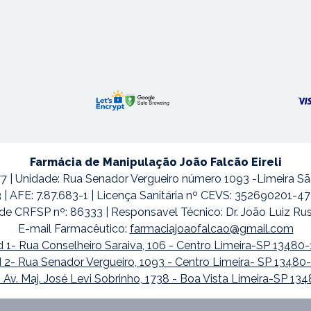
Farmácia de Manipulação João Falcão Eireli
7 | Unidade: Rua Senador Vergueiro número 1093 -Limeira S
3 | AFE: 7.87.683-1 | Licença Sanitária nº CEVS: 352690201-
de CRFSP nº: 86333 | Responsavel Técnico: Dr. João Luiz Ru
E-mail Farmacêutico:
farmaciajoaofalcao@gmail.com
 1- Rua Conselheiro Saraiva, 106 - Centro Limeira-SP 13480
 2- Rua Senador Vergueiro, 1093 - Centro Limeira- SP 13480
 Av. Maj. José Levi Sobrinho, 1738 - Boa Vista Limeira-SP 13