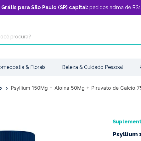
 Grátis para São Paulo (SP) capital:
pedidos acima de R$1
cê procura?
omeopatia & Florais
Beleza & Cuidado Pessoal
Psyllium 150Mg + Aloina 50Mg + Piruvato de Calcio 
o
Suplemento
Psyllium 