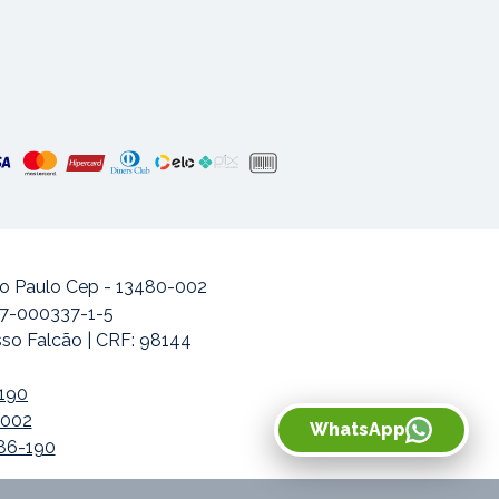
ão Paulo Cep - 13480-002
477-000337-1-5
sso Falcão | CRF: 98144
-190
-002
WhatsApp
486-190