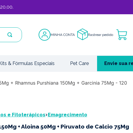
20,00.
MINHA CONTA
Rastrear pedido
Kits & Fórmulas Especiais
Pet Care
Envie sua r
75Mg + Rhamnus Purshiana 150Mg + Garcinia 75Mg - 120
s e Fitoterápicos
Emagrecimento
150Mg + Aloina 50Mg + Piruvato de Calcio 75Mg