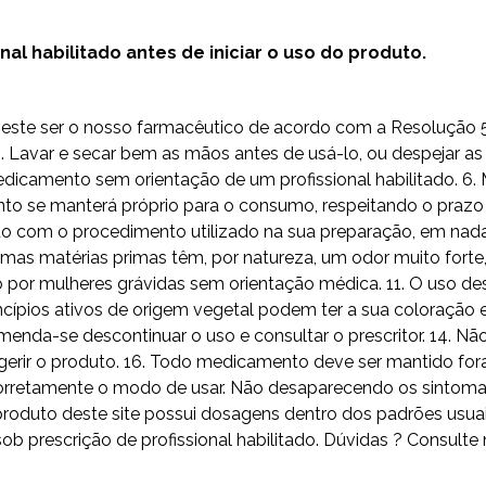
l habilitado antes de iniciar o uso do produto.
do este ser o nosso farmacêutico de acordo com a Resolução
Lavar e secar bem as mãos antes de usá-lo, ou despejar as 
camento sem orientação de um profissional habilitado. 6. 
to se manterá próprio para o consumo, respeitando o prazo 
 com o procedimento utilizado na sua preparação, em nada i
umas matérias primas têm, por natureza, um odor muito fort
o por mulheres grávidas sem orientação médica. 11. O uso
ípios ativos de origem vegetal podem ter a sua coloração e
omenda-se descontinuar o uso e consultar o prescritor. 14. 
erir o produto. 16. Todo medicamento deve ser mantido fora
ga corretamente o modo de usar. Não desaparecendo os sintom
odo produto deste site possui dosagens dentro dos padrões 
escrição de profissional habilitado. Dúvidas ? Consulte 