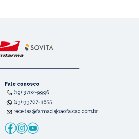
Fale conosco
(19) 3702-9996
(19) 99707-4655
receitas@farmaciajoaofalcao.com.br