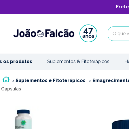
Frete
O que vo
s os produtos
Suplementos & Fitoterápicos
H
Suplementos e Fitoterápicos
Emagreciment
Cápsulas