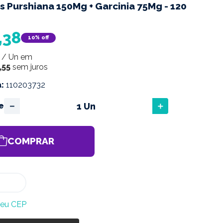
 Purshiana 150Mg + Garcinia 75Mg - 120
,
38
10%
off
/
Un
em
,
55
sem juros
a
:
110203732
－
＋
e
COMPRAR
meu CEP