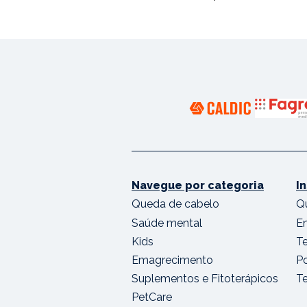
Navegue por categoria
I
Queda de cabelo
Q
Saúde mental
E
Kids
T
Emagrecimento
Po
Suplementos e Fitoterápicos
T
PetCare