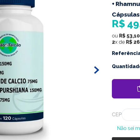
+ Rhamnus
Cápsulas
R$
49
ou
R$
53
,
10
2
x de
R$
26
Referênci
Quantidad
CEP
Não sei 