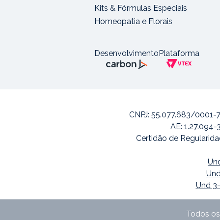
Kits & Fórmulas Especiais
Homeopatia e Florais
Desenvolvimento
Plataforma
CNPJ: 55.077.683/0001-7
AE: 1.27.094-
Certidão de Regularida
Und
Und
Und 3-
Todos os 