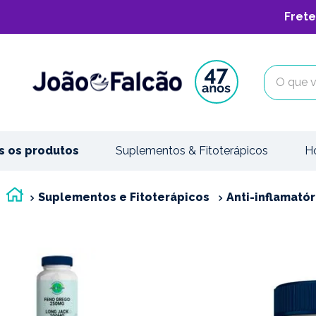
Frete
O que vo
s os produtos
Suplementos & Fitoterápicos
H
Suplementos e Fitoterápicos
Anti-inflamatór