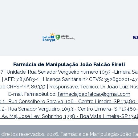
Farmácia de Manipulação João Falcão Eireli
7 | Unidade: Rua Senador Vergueiro número 1093 -Limeira S
3 | AFE: 7.87.683-1 | Licença Sanitária nº CEVS: 352690201-
de CRFSP nº: 86333 | Responsavel Técnico: Dr. João Luiz Ru
E-mail Farmacêutico:
farmaciajoaofalcao@gmail.com
 1- Rua Conselheiro Saraiva, 106 - Centro Limeira-SP 13480
 2- Rua Senador Vergueiro, 1093 - Centro Limeira- SP 13480
 Av. Maj. José Levi Sobrinho, 1738 - Boa Vista Limeira-SP 13
direitos reservados. 2026. Farmácia de Manipulação João Fal