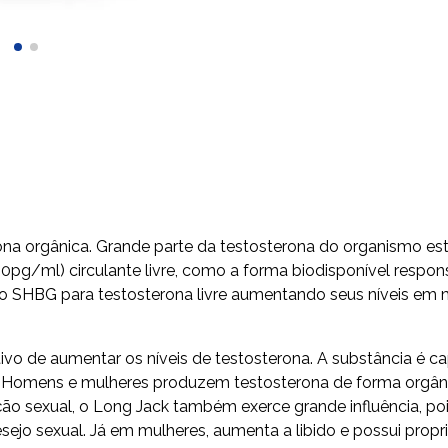
rona orgânica. Grande parte da testosterona do organismo es
0pg/ml) circulante livre, como a forma biodisponível respo
SHBG para testosterona livre aumentando seus níveis em m
o de aumentar os níveis de testosterona. A substância é c
Homens e mulheres produzem testosterona de forma orgânic
nção sexual, o Long Jack também exerce grande influência, p
esejo sexual. Já em mulheres, aumenta a libido e possui pro