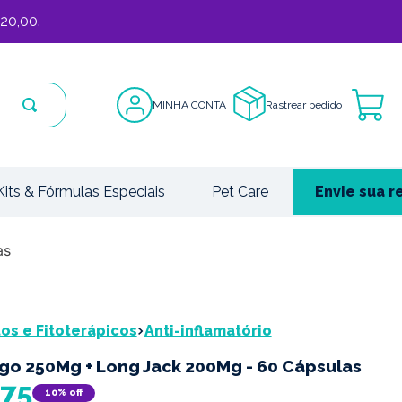
20,00.
MINHA CONTA
Rastrear pedido
Kits & Fórmulas Especiais
Pet Care
Envie sua r
as
s e Fitoterápicos
Anti-inflamatório
go 250Mg + Long Jack 200Mg - 60 Cápsulas
75
10%
off