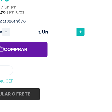
/
Un
em
,
70
sem juros
a
:
110201967.0
－
＋
e
COMPRAR
meu CEP
ULAR O FRETE