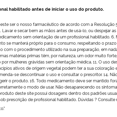
al habilitado antes de iniciar o uso do produto.
do este ser o nosso farmacêutico de acordo com a Resolução
Lavar e secar bem as mãos antes de usá-lo, ou despejar as 
camento sem orientação de um profissional habilitado. 6. 
to se manterá próprio para o consumo, respeitando o prazo 
 com o procedimento utilizado na sua preparação, em nada i
umas matérias primas têm, por natureza, um odor muito fort
o por mulheres grávidas sem orientação médica. 11. O uso
ípios ativos de origem vegetal podem ter a sua coloração e
omenda-se descontinuar o uso e consultar o prescritor. 14. 
erir o produto. 16. Todo medicamento deve ser mantido fora
ga corretamente o modo de usar. Não desaparecendo os sintom
odo produto deste site possui dosagens dentro dos padrões 
escrição de profissional habilitado. Dúvidas ? Consulte 
o."