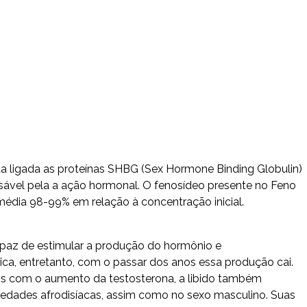
ta ligada as proteínas SHBG (Sex Hormone Binding Globulin)
nsável pela a ação hormonal. O fenosídeo presente no Feno
édia 98-99% em relação à concentração inicial.
apaz de estimular a produção do hormônio e
a, entretanto, com o passar dos anos essa produção cai.
ois com o aumento da testosterona, a libido também
priedades afrodisíacas, assim como no sexo masculino. Suas