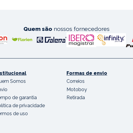
Quem são
nossos fornecedores
nstitucional
Formas de envio
uem Somos
Correios
nvio
Motoboy
empo de garantia
Retirada
lítica de privacidade
ermos de uso