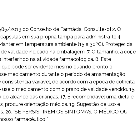
 585/2013 do Conselho de Farmácia. Consulte-o! 2. O
cápsulas em sua própria tampa para administrá-lo.4.
Manter em temperatura ambiente (15 a 30ºC). Proteger da
de validade indicado na embalagem. 7. O tamanho, a cor, e
nterferindo na atividade farmacológica. 8. Este
e, que pode ser evidente mesmo quando pronto o
 desse medicamento durante o período de amamentação
 consistência variável, de acordo com a época de colheita
Não use o medicamento com o prazo de validade vencido. 15.
 do alcance das crianças. 17. É recomendável uma dieta e
as, procure orientação médica. 19. Sugestão de uso e
usuais. 20. "SE PERSISTIREM OS SINTOMAS, O MÉDICO OU
nosso farmacêutico!"