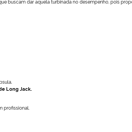
 que buscam dar aquela turbinada no desempenho, pois propo
psula.
de Long Jack.
 profissional.