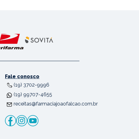
Fale conosco
(19) 3702-9996
(19) 99707-4655
receitas@farmaciajoaofalcao.com.br