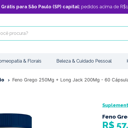
 Grátis para São Paulo (SP) capital:
pedidos acima de R$1
cê procura?
omeopatia & Florais
Beleza & Cuidado Pessoal
Feno Grego 250Mg + Long Jack 200Mg - 60 Cápsul
io
Suplemento
Feno Gre
R$
57
,