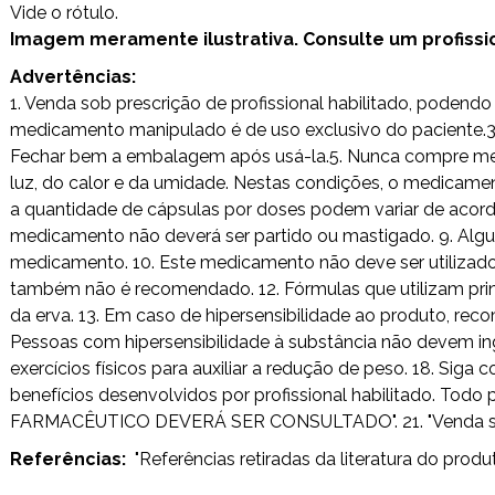
Vide o rótulo.
Imagem meramente ilustrativa. Consulte um profission
Advertências:
1. Venda sob prescrição de profissional habilitado, poden
medicamento manipulado é de uso exclusivo do paciente.3. 
Fechar bem a embalagem após usá-la.5. Nunca compre medi
luz, do calor e da umidade. Nestas condições, o medicamen
a quantidade de cápsulas por doses podem variar de acordo
medicamento não deverá ser partido ou mastigado. 9. Alg
medicamento. 10. Este medicamento não deve ser utilizad
também não é recomendado. 12. Fórmulas que utilizam princ
da erva. 13. Em caso de hipersensibilidade ao produto, rec
Pessoas com hipersensibilidade à substância não devem ing
exercícios físicos para auxiliar a redução de peso. 18. Si
benefícios desenvolvidos por profissional habilitado. T
FARMACÊUTICO DEVERÁ SER CONSULTADO". 21. "Venda sob pr
Referências:
"Referências retiradas da literatura do produt