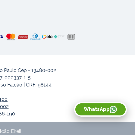
ão Paulo Cep - 13480-002
477-000337-1-5
sso Falcão | CRF: 98144
-190
-002
WhatsApp
486-190
cão Eireli