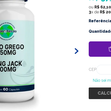
ou
R$
62
,
10
3
x de
R$
20
Referênci
Quantidad
CEP
Não sei 
CALC