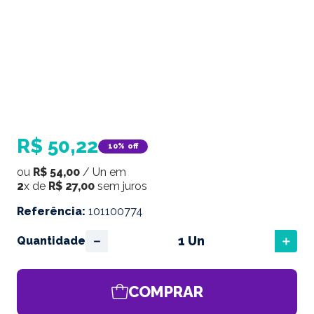
R$
50
,
22
10%
off
ou
R$
54
,
00
/
Un
em
2
x de
R$
27
,
00
sem juros
Referência
:
101100774
－
＋
Quantidade
COMPRAR