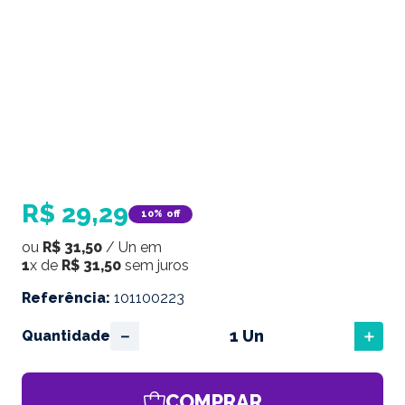
R$
29
,
29
10%
off
ou
R$
31
,
50
/
Un
em
1
x de
R$
31
,
50
sem juros
Referência
:
101100223
－
＋
Quantidade
COMPRAR