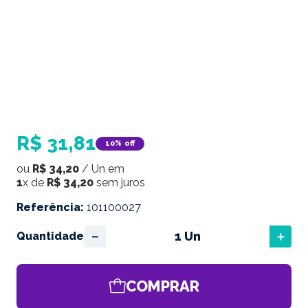
R$
31
,
81
10%
off
ou
R$
34
,
20
/
Un
em
1
x de
R$
34
,
20
sem juros
Referência
:
101100027
－
＋
Quantidade
COMPRAR