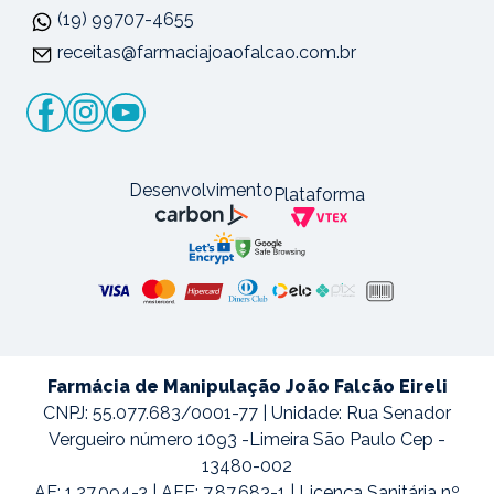
(19) 99707-4655
receitas@farmaciajoaofalcao.com.br
Desenvolvimento
Plataforma
Farmácia de Manipulação João Falcão Eireli
CNPJ: 55.077.683/0001-77 | Unidade: Rua Senador
Vergueiro número 1093 -Limeira São Paulo Cep -
13480-002
AE: 1.27.094-3 | AFE: 7.87.683-1 | Licença Sanitária nº