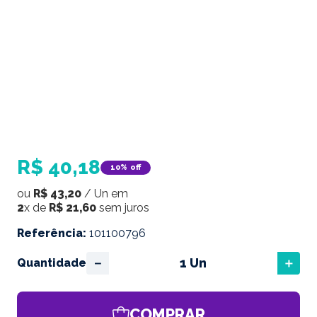
R$
40
,
18
10%
off
ou
R$
43
,
20
/
Un
em
2
x de
R$
21
,
60
sem juros
Referência
:
101100796
－
＋
Quantidade
COMPRAR