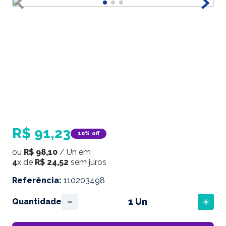
R$
91
,
23
10%
off
ou
R$
98
,
10
/
Un
em
4
x de
R$
24
,
52
sem juros
Referência
:
110203498
－
＋
Quantidade