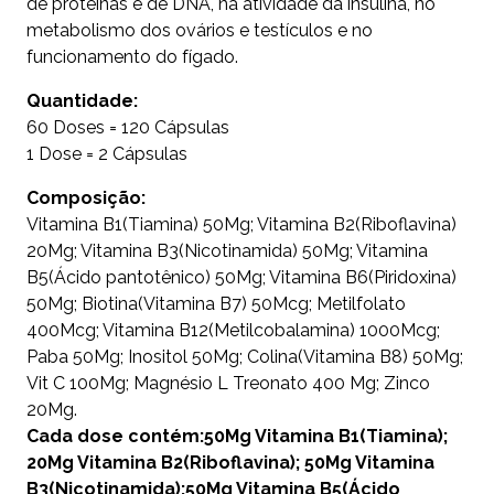
de proteínas e de DNA, na atividade da insulina, no
metabolismo dos ovários e testículos e no
funcionamento do fígado.
Quantidade:
60 Doses = 120 Cápsulas
1 Dose = 2 Cápsulas
Composição:
Vitamina B1(Tiamina) 50Mg; Vitamina B2(Riboflavina)
20Mg; Vitamina B3(Nicotinamida) 50Mg; Vitamina
B5(Ácido pantotênico) 50Mg; Vitamina B6(Piridoxina)
50Mg; Biotina(Vitamina B7) 50Mcg; Metilfolato
400Mcg; Vitamina B12(Metilcobalamina) 1000Mcg;
Paba 50Mg; Inositol 50Mg; Colina(Vitamina B8) 50Mg;
Vit C 100Mg; Magnésio L Treonato 400 Mg; Zinco
20Mg.
Cada dose contém:50Mg Vitamina B1(Tiamina);
20Mg Vitamina B2(Riboflavina); 50Mg Vitamina
B3(Nicotinamida);50Mg Vitamina B5(Ácido