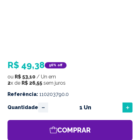
R$
49
,
38
56%
off
ou
R$
53
,
10
/
Un
em
2
x de
R$
26
,
55
sem juros
Referência
:
110203790.0
－
＋
Quantidade
COMPRAR