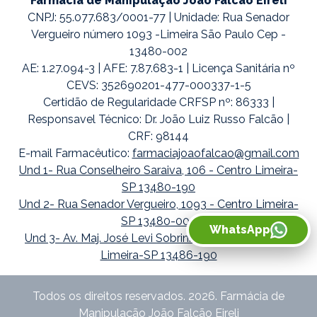
Farmácia de Manipulação João Falcão Eireli
CNPJ: 55.077.683/0001-77 | Unidade: Rua Senador
Vergueiro número 1093 -Limeira São Paulo Cep -
13480-002
AE: 1.27.094-3 | AFE: 7.87.683-1 | Licença Sanitária nº
CEVS: 352690201-477-000337-1-5
Certidão de Regularidade CRFSP nº: 86333 |
Responsavel Técnico: Dr. João Luiz Russo Falcão |
CRF: 98144
E-mail Farmacêutico:
farmaciajoaofalcao@gmail.com
Und 1- Rua Conselheiro Saraiva, 106 - Centro Limeira-
SP 13480-190
Und 2- Rua Senador Vergueiro, 1093 - Centro Limeira-
SP 13480-002
WhatsApp
Und 3- Av. Maj. José Levi Sobrinho, 1738 - Boa Vista
Limeira-SP 13486-190
Todos os direitos reservados. 2026. Farmácia de
Manipulação João Falcão Eireli