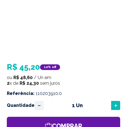
R$
45
,
20
10%
off
ou
R$
48
,
60
/
Un
em
2
x de
R$
24
,
30
sem juros
Referência
:
110203910.0
－
＋
Quantidade
COMPRAR