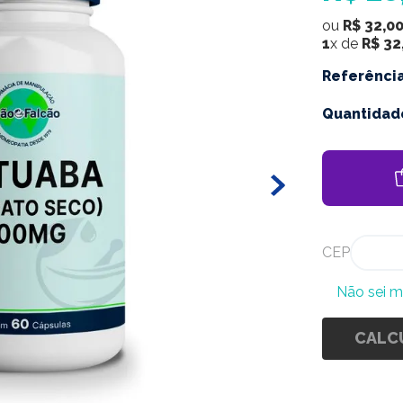
ou
R$
32
,
0
1
x de
R$
32
Referênci
Quantidad
CEP
Não sei 
CALC