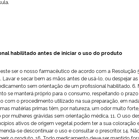
ula.
al habilitado antes de iniciar o uso do produto
do este ser o nosso farmacêutico de acordo com a Resolução
Lavar e secar bem as mãos antes de usá-lo, ou despejar as 
camento sem orientação de um profissional habilitado. 6. 
to se manterá próprio para o consumo, respeitando o prazo 
 com o procedimento utilizado na sua preparação, em nada i
umas matérias primas têm, por natureza, um odor muito fort
o por mulheres grávidas sem orientação médica. 11. O uso
ípios ativos de origem vegetal podem ter a sua coloração e
omenda-se descontinuar o uso e consultar o prescritor. 14. 
erir o produto. 16. Todo medicamento deve ser mantido fora