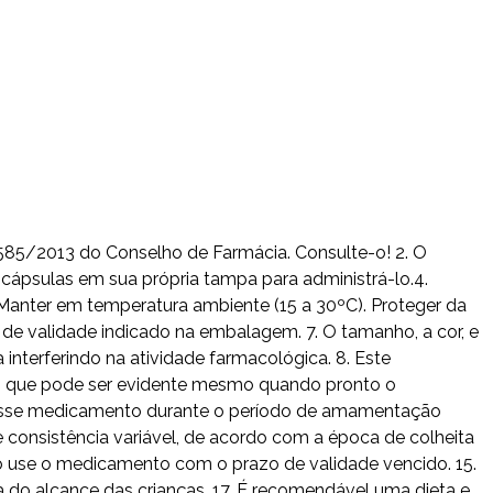
 585/2013 do Conselho de Farmácia. Consulte-o! 2. O
cápsulas em sua própria tampa para administrá-lo.4.
Manter em temperatura ambiente (15 a 30ºC). Proteger da
de validade indicado na embalagem. 7. O tamanho, a cor, e
nterferindo na atividade farmacológica. 8. Este
e, que pode ser evidente mesmo quando pronto o
 desse medicamento durante o período de amamentação
 consistência variável, de acordo com a época de colheita
Não use o medicamento com o prazo de validade vencido. 15.
 do alcance das crianças. 17. É recomendável uma dieta e