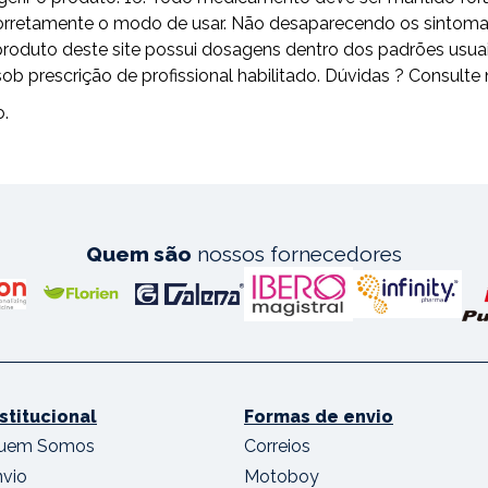
ga corretamente o modo de usar. Não desaparecendo os sintom
odo produto deste site possui dosagens dentro dos padrões 
escrição de profissional habilitado. Dúvidas ? Consulte 
o.
Quem são
nossos fornecedores
nstitucional
Formas de envio
uem Somos
Correios
nvio
Motoboy