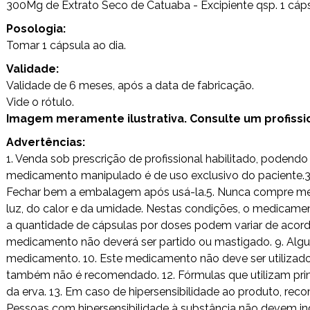
300Mg de Extrato Seco de Catuaba - Excipiente qsp. 1 cáps
Posologia:
Tomar 1 cápsula ao dia.
Validade:
Validade de 6 meses, após a data de fabricação.
Vide o rótulo.
Imagem meramente ilustrativa. Consulte um profission
Advertências:
1. Venda sob prescrição de profissional habilitado, poden
medicamento manipulado é de uso exclusivo do paciente.3. 
Fechar bem a embalagem após usá-la.5. Nunca compre medi
luz, do calor e da umidade. Nestas condições, o medicamen
a quantidade de cápsulas por doses podem variar de acordo
medicamento não deverá ser partido ou mastigado. 9. Alg
medicamento. 10. Este medicamento não deve ser utilizad
também não é recomendado. 12. Fórmulas que utilizam princ
da erva. 13. Em caso de hipersensibilidade ao produto, rec
Pessoas com hipersensibilidade à substância não devem ing