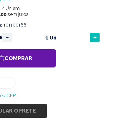
0
/
Un
em
,
00
sem juros
a
:
101100166
－
＋
e
COMPRAR
meu CEP
ULAR O FRETE