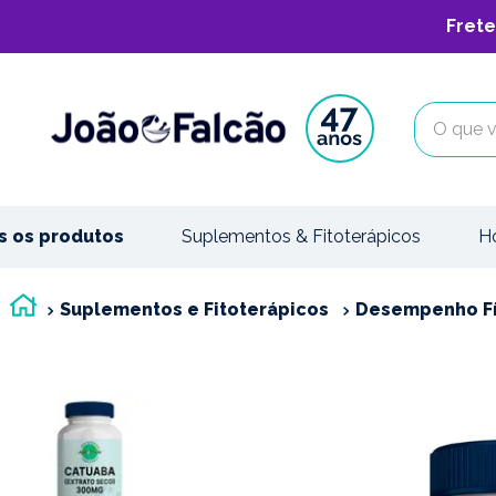
Frete
O que vo
s os produtos
Suplementos & Fitoterápicos
H
Suplementos e Fitoterápicos
Desempenho Fí