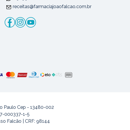
receitas@farmaciajoaofalcao.com.br
ão Paulo Cep - 13480-002
477-000337-1-5
sso Falcão | CRF: 98144