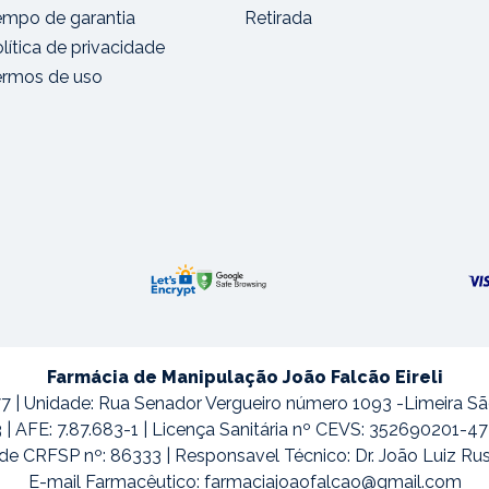
empo de garantia
Retirada
lítica de privacidade
ermos de uso
Farmácia de Manipulação João Falcão Eireli
7 | Unidade: Rua Senador Vergueiro número 1093 -Limeira S
3 | AFE: 7.87.683-1 | Licença Sanitária nº CEVS: 352690201-
de CRFSP nº: 86333 | Responsavel Técnico: Dr. João Luiz Ru
E-mail Farmacêutico:
farmaciajoaofalcao@gmail.com