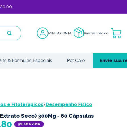
20,00.
MINHA CONTA
Rastrear pedido
Kits & Fórmulas Especiais
Pet Care
Envie sua r
s e Fitoterápicos
Desempenho Físico
Extrato Seco) 300Mg - 60 Cápsulas
,
80
5% off à vista