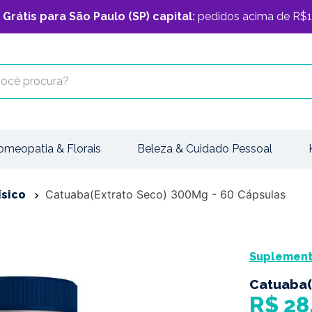
 Grátis para São Paulo (SP) capital:
pedidos acima de R$1
cê procura?
omeopatia & Florais
Beleza & Cuidado Pessoal
Catuaba(Extrato Seco) 300Mg - 60 Cápsulas
sico
Suplemento
Catuaba(
R$
28