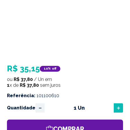
R$
35
,
15
10%
off
ou
R$
37
,
80
/
Un
em
1
x de
R$
37
,
80
sem juros
Referência
:
101100610
－
＋
Quantidade
COMPRAR