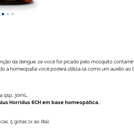
nção da dengue, se você for picado pelo mosquito contamin
ndo a homeopatia você poderá utiliza-lá como um auxilio ao 
a qsp. 30mL.
alus Horridus 6CH em base homeopática.
as, 5 gotas 1x ao dia).