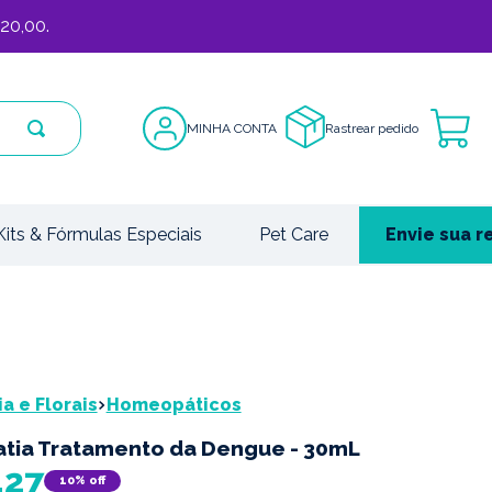
20,00.
MINHA CONTA
Rastrear pedido
Kits & Fórmulas Especiais
Pet Care
Envie sua r
 e Florais
Homeopáticos
ia Tratamento da Dengue - 30mL
,
27
10%
off