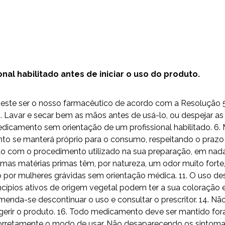
al habilitado antes de iniciar o uso do produto.
do este ser o nosso farmacêutico de acordo com a Resolução
Lavar e secar bem as mãos antes de usá-lo, ou despejar as 
camento sem orientação de um profissional habilitado. 6. 
to se manterá próprio para o consumo, respeitando o prazo 
 com o procedimento utilizado na sua preparação, em nada i
umas matérias primas têm, por natureza, um odor muito fort
o por mulheres grávidas sem orientação médica. 11. O uso
ípios ativos de origem vegetal podem ter a sua coloração e
omenda-se descontinuar o uso e consultar o prescritor. 14. 
erir o produto. 16. Todo medicamento deve ser mantido fora
ga corretamente o modo de usar. Não desaparecendo os sintom