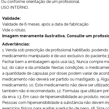
Ou conforme orientação de um profissional.
USO INTERNO.
Validade:
Validade de 6 meses, após a data de fabricação
Vide o rótulo.
Imagem meramente ilustrativa. Consulte um profission
Advertências:
1. Venda sob prescrição de profissional habilitado, poden
medicamento manipulado é de uso exclusivo do paciente.3. 
Fechar bem a embalagem após usá-la.5. Nunca compre medi
luz, do calor e da umidade. Nestas condições, o medicamen
a quantidade de cápsulas por doses podem variar de acordo
medicamento não deverá ser partido ou mastigado. 9. Alg
medicamento. 10. Este medicamento não deve ser utilizad
também não é recomendado. 12. Fórmulas que utilizam princ
da erva. 13. Em caso de hipersensibilidade ao produto, rec
Pessoas com hipersensibilidade à substância não devem ing
exercícios físicos para auxiliar a redução de peso. 18. Si