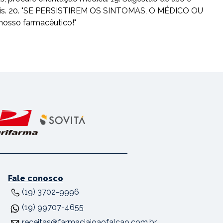
usuais. 20. "SE PERSISTIREM OS SINTOMAS, O MÉDICO OU
nosso farmacêutico!"
Fale conosco
(19) 3702-9996
(19) 99707-4655
receitas@farmaciajoaofalcao.com.br