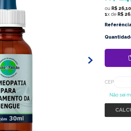
ou
R$
26
,
10
1
x de
R$
26
Referênci
Quantidad
CEP
Não sei 
CALC