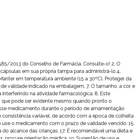
 585/2013 do Conselho de Farmácia. Consulte-o! 2. O
cápsulas em sua própria tampa para administrá-lo.4.
Manter em temperatura ambiente (15 a 30ºC). Proteger da
de validade indicado na embalagem. 7. O tamanho, a cor, e
nterferindo na atividade farmacológica. 8. Este
e, que pode ser evidente mesmo quando pronto o
 desse medicamento durante o período de amamentação
 consistência variável, de acordo com a época de colheita
Não use o medicamento com o prazo de validade vencido. 15.
 do alcance das crianças. 17. É recomendável uma dieta e
as, procure orientação médica. 19. Sugestão de uso e