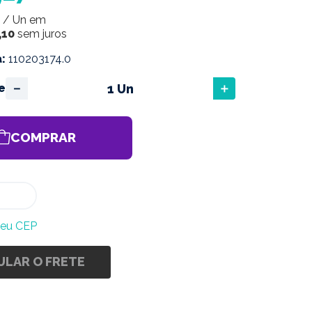
/
Un
em
,
10
sem juros
a
:
110203174.0
－
＋
e
COMPRAR
meu CEP
ULAR O FRETE