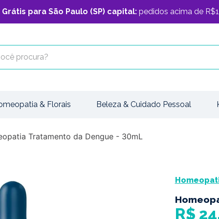
 Grátis para São Paulo (SP) capital:
pedidos acima de R$1
cê procura?
omeopatia & Florais
Beleza & Cuidado Pessoal
opatia Tratamento da Dengue - 30mL
Homeopatia
Homeopat
R$
24