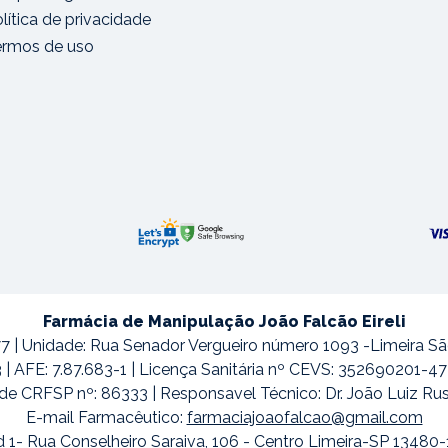
lítica de privacidade
ermos de uso
Farmácia de Manipulação João Falcão Eireli
7 | Unidade: Rua Senador Vergueiro número 1093 -Limeira S
3 | AFE: 7.87.683-1 | Licença Sanitária nº CEVS: 352690201-
de CRFSP nº: 86333 | Responsavel Técnico: Dr. João Luiz Ru
E-mail Farmacêutico:
farmaciajoaofalcao@gmail.com
 1- Rua Conselheiro Saraiva, 106 - Centro Limeira-SP 13480