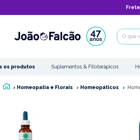
Frete
O que vo
s os produtos
Suplementos & Fitoterápicos
H
Home
Homeopatia e Florais
Homeopáticos