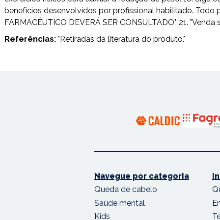
benefícios desenvolvidos por profissional habilitado. T
FARMACÊUTICO DEVERÁ SER CONSULTADO". 21. "Venda sob pr
Referências:
"
Retiradas da literatura do produto."
Navegue por categoria
I
Queda de cabelo
Q
Saúde mental
E
Kids
T