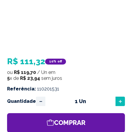
R$
111
,
32
10%
off
ou
R$
119
,
70
/
Un
em
5
x de
R$
23
,
94
sem juros
Referência
:
110201531
－
＋
Quantidade
COMPRAR