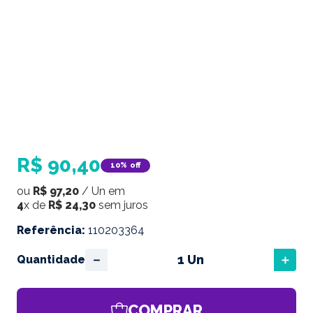
R$
90
,
40
10%
off
ou
R$
97
,
20
/
Un
em
4
x de
R$
24
,
30
sem juros
Referência
:
110203364
－
＋
Quantidade
COMPRAR