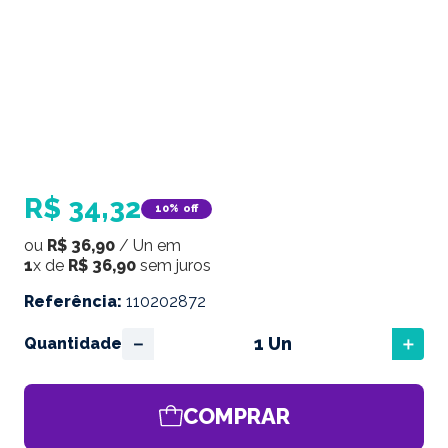
R$
34
,
32
10%
off
ou
R$
36
,
90
/
Un
em
1
x de
R$
36
,
90
sem juros
Referência
:
110202872
－
＋
Quantidade
COMPRAR