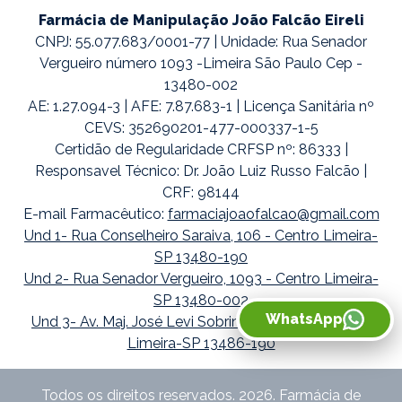
Farmácia de Manipulação João Falcão Eireli
CNPJ: 55.077.683/0001-77 | Unidade: Rua Senador
Vergueiro número 1093 -Limeira São Paulo Cep -
13480-002
AE: 1.27.094-3 | AFE: 7.87.683-1 | Licença Sanitária nº
CEVS: 352690201-477-000337-1-5
Certidão de Regularidade CRFSP nº: 86333 |
Responsavel Técnico: Dr. João Luiz Russo Falcão |
CRF: 98144
E-mail Farmacêutico:
farmaciajoaofalcao@gmail.com
Und 1- Rua Conselheiro Saraiva, 106 - Centro Limeira-
SP 13480-190
Und 2- Rua Senador Vergueiro, 1093 - Centro Limeira-
SP 13480-002
WhatsApp
Und 3- Av. Maj. José Levi Sobrinho, 1738 - Boa Vista
Limeira-SP 13486-190
Todos os direitos reservados. 2026. Farmácia de