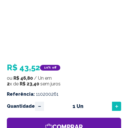
R$
43
,
52
10%
off
ou
R$
46
,
80
/
Un
em
2
x de
R$
23
,
40
sem juros
Referência
:
110200261
－
＋
Quantidade
COMPRAR